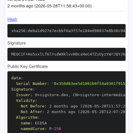
2 months ago (2026-05-28T11:58:43+00:00)
Hash
sha256:deba1d927e7ecbbf6a3f57e184ed98037e8b30c946c6
Signature
MEQCIF+Ho5xxlLf6lYsdWXKlvvH0cxHeC4TZsUyzYWrJQYJ6AiA
Public Key Certificate
data
:
Serial Number
:
'0x350d83ee5d1081b9f54a0301f9158ac
Signature
:
Issuer
:
 O=sigstore.dev
,
 CN=sigstore
-
Validity
:
Not Before
:
 2 months ago (2026
-
05
-
28T11
:
57
:
28+0
Not After
:
 2 months ago (2026
-
05
-
28T12
:
07
:
28+00
Algorithm
:
name
:
namedCurve
:
 P
-
256