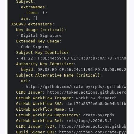
Subject
:
extraNames
:
items
:
{
}
asn
:
[
]
X509v3 extensions
:
Key Usage (critical)
:
-
Extended Key Usage
:
-
Subject Key Identifier
:
-
 41
:
22
:
FF
:
8E
:
44
:
59
:
6B
:
8E
:
C4
:
87
:
87
:
9A
:
78
:
74
:
A0
:
72
Authority Key Identifier
:
keyid
:
 DF
:
D3
:
E9
:
CF
:
56
:
24
:
11
:
96
:
F9
:
A8
:
D8
:
E9
:
28
:
5
Subject Alternative Name (critical)
:
url
:
-
 https
:
//github.com/crate
-
OIDC Issuer
:
 https
:
GitHub Workflow Trigger
:
GitHub Workflow SHA
:
GitHub Workflow Name
:
GitHub Workflow Repository
:
 crate
-
GitHub Workflow Ref
:
OIDC Issuer (v2)
:
 https
:
Build Signer URI
:
 https
:
//github.com/crate
-