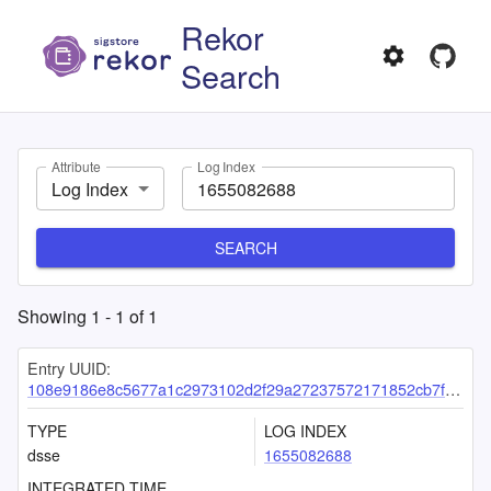
Rekor
Search
Attribute
Log Index
Log Index
SEARCH
Showing
1
-
1
of
1
Entry UUID:
108e9186e8c5677a1c2973102d2f29a27237572171852cb7f4e5825eb32d05d8c601a6090931e4ae
TYPE
LOG INDEX
dsse
1655082688
INTEGRATED TIME