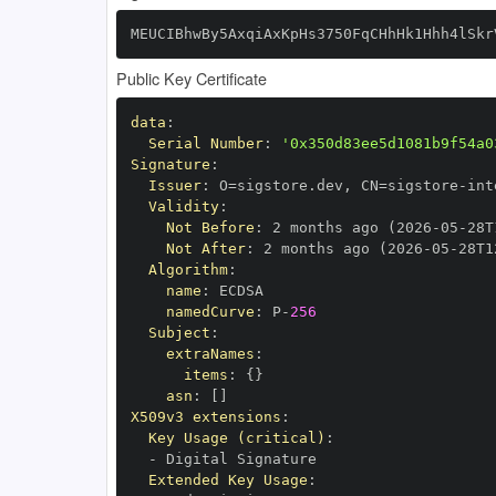
MEUCIBhwBy5AxqiAxKpHs3750FqCHhHk1Hhh4lSkr
Public Key Certificate
data
:
Serial Number
:
'0x350d83ee5d1081b9f54a0
Signature
:
Issuer
:
 O=sigstore.dev
,
 CN=sigstore
-
Validity
:
Not Before
:
 2 months ago (2026
-
05
-
28T
Not After
:
 2 months ago (2026
-
05
-
28T1
Algorithm
:
name
:
namedCurve
:
 P
-
256
Subject
:
extraNames
:
items
:
{
}
asn
:
[
]
X509v3 extensions
:
Key Usage (critical)
:
-
Extended Key Usage
: