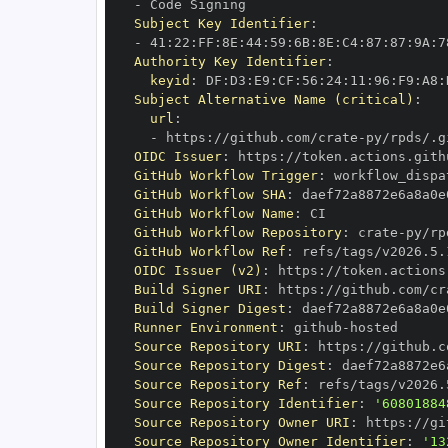
-
Subject Key Identifier
:
-
 41
:
22
:
FF
:
8E
:
44
:
59
:
6B
:
8E
:
C4
:
87
:
87
:
9A
:
7
Authority Key Identifier
:
keyid
:
 DF
:
D3
:
E9
:
CF
:
56
:
24
:
11
:
96
:
F9
:
A8
:
Subject Alternative Name (critical)
:
url
:
-
 https
:
//github.com/crate
-
OIDC Issuer
:
 https
:
GitHub Workflow Trigger
:
GitHub Workflow SHA
:
GitHub Workflow Name
:
GitHub Workflow Repository
:
 crate
-
GitHub Workflow Ref
:
OIDC Issuer (v2)
:
 https
:
Build Signer URI
:
 https
:
//github.com/cr
Build Signer Digest
:
Runner Environment
:
 github
-
Source Repository URI
:
 https
:
//github.c
Source Repository Digest
:
Source Repository Ref
:
Source Repository Identifier
:
'60801884
Source Repository Owner URI
:
 https
:
//gi
Source Repository Owner Identifier
:
'13