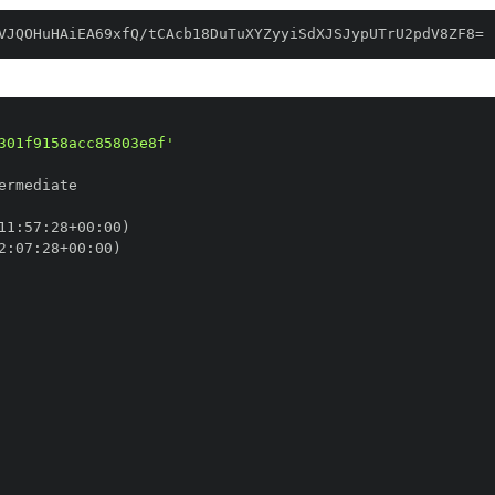
VJQOHuHAiEA69xfQ/tCAcb18DuTuXYZyyiSdXJSJypUTrU2pdV8ZF8=
301f9158acc85803e8f'
11
:
57
:
28+00
:
2
:
07
:
28+00
: