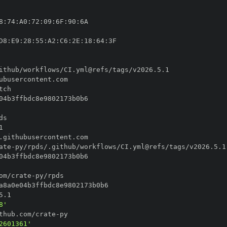
8
:
74
:
A0
:
72
:
09
:
6F
:
90
:
D8
:
E9
:
28
:
55
:
A2
:
C6
:
2E
:
18
:
64
:
ate
-
om/crate
-
8'
thub.com/crate
-
2601361'