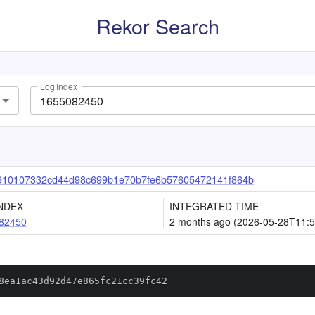
Rekor Search
Log Index
910107332cd44d98c699b1e70b7fe6b57605472141f864b
NDEX
INTEGRATED TIME
82450
2 months ago (2026-05-28T11:5
8ea1ac43d92d47e865fc21cc39fc42