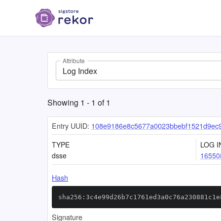
Attribute
Log Index
Showing
1
-
1
of
1
Entry UUID:
108e9186e8c5677a0023bbebf1521d9ec
TYPE
LOG I
dsse
16550
Hash
sha256:3c4e99d26b7c1761ed3a0c76a230881c1e
Signature