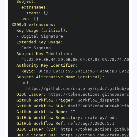
Subject
:
extraNames
:
items
:
{
}
asn
:
[
]
X509v3 extensions
:
Key Usage (critical)
:
-
Extended Key Usage
:
-
Subject Key Identifier
:
-
 41
:
22
:
FF
:
8E
:
44
:
59
:
6B
:
8E
:
C4
:
87
:
87
:
9A
:
78
:
74
:
A0
:
72
Authority Key Identifier
:
keyid
:
 DF
:
D3
:
E9
:
CF
:
56
:
24
:
11
:
96
:
F9
:
A8
:
D8
:
E9
:
28
:
5
Subject Alternative Name (critical)
:
url
:
-
 https
:
//github.com/crate
-
OIDC Issuer
:
 https
:
GitHub Workflow Trigger
:
GitHub Workflow SHA
:
GitHub Workflow Name
:
GitHub Workflow Repository
:
 crate
-
GitHub Workflow Ref
:
OIDC Issuer (v2)
:
 https
:
Build Signer URI
:
 https
:
//github.com/crate
-