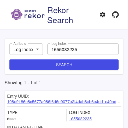
Rekor
Search
Attribute
Log Index
Log Index
SEARCH
Showing
1
-
1
of
1
Entry UUID:
108e9186e8c5677a086f6d6e9077e2f4dab8eb6e4dd1c40add7efe70dd308ac52274bc7f6a7c024a
TYPE
LOG INDEX
dsse
1655082235
INTEGRATED TIME