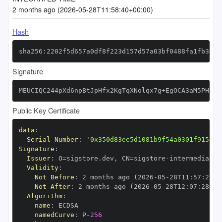
2 months ago (2026-05-28T11:58:40+00:00)
Hash
sha256:2202f5d657a0df8f223d157d57a03bf0488fa1fb30cb
Signature
MEUCIQC244pXd6npBtJpHfx2KgTqXNolqx7g+EgOCA3aM5PHZgI
Public Key Certificate
data
:
Serial Number
:
'0x350d83ee5d1081b9f54a0301f9158ac
Signature
:
Issuer
:
 O=sigstore.dev
,
 CN=sigstore
-
Validity
:
Not Before
:
 2 months ago (2026
-
05
-
28T11
:
57
:
28+0
Not After
:
 2 months ago (2026
-
05
-
28T12
:
07
:
28+00
Algorithm
:
name
:
namedCurve
:
 P
-
256