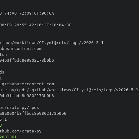
8
:
74
:
A0
:
72
:
09
:
6F
:
90
:
D8
:
E9
:
28
:
55
:
A2
:
C6
:
2E
:
18
:
64
:
ate
-
om/crate
-
8'
thub.com/crate
-
2601361'