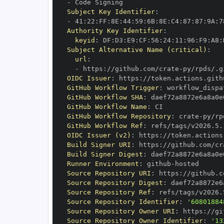
-
Subject Key Identifier
:
-
 41
:
22
:
FF
:
8E
:
44
:
59
:
6B
:
8E
:
C4
:
87
:
87
:
9A
:
7
Authority Key Identifier
:
keyid
:
 DF
:
D3
:
E9
:
CF
:
56
:
24
:
11
:
96
:
F9
:
A8
:
Subject Alternative Name (critical)
:
url
:
-
 https
:
//github.com/crate
-
OIDC Issuer
:
 https
:
GitHub Workflow Trigger
:
GitHub Workflow SHA
:
GitHub Workflow Name
:
GitHub Workflow Repository
:
 crate
-
GitHub Workflow Ref
:
OIDC Issuer (v2)
:
 https
:
Build Signer URI
:
 https
:
//github.com/cr
Build Signer Digest
:
Runner Environment
:
 github
-
Source Repository URI
:
 https
:
//github.c
Source Repository Digest
:
Source Repository Ref
:
Source Repository Identifier
:
'60801884
Source Repository Owner URI
:
 https
:
//gi
Source Repository Owner Identifier
:
'13