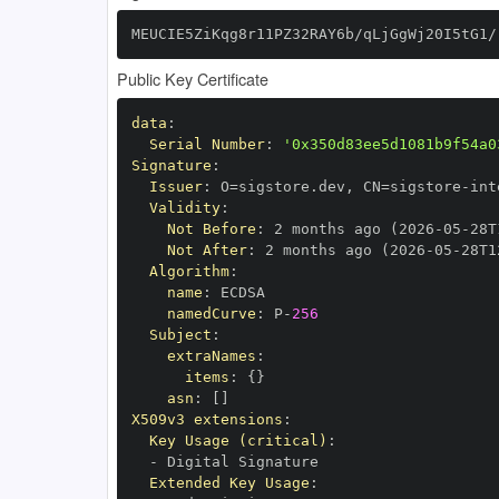
MEUCIE5ZiKqg8r11PZ32RAY6b/qLjGgWj20I5tG1/
Public Key Certificate
data
:
Serial Number
:
'0x350d83ee5d1081b9f54a0
Signature
:
Issuer
:
 O=sigstore.dev
,
 CN=sigstore
-
Validity
:
Not Before
:
 2 months ago (2026
-
05
-
28T
Not After
:
 2 months ago (2026
-
05
-
28T1
Algorithm
:
name
:
namedCurve
:
 P
-
256
Subject
:
extraNames
:
items
:
{
}
asn
:
[
]
X509v3 extensions
:
Key Usage (critical)
:
-
Extended Key Usage
: