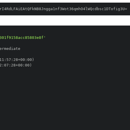
rI4RdLFAiEAtQFkNB8Jngga1nf3Wot36qmhO4lWQcdbsc1DTofig3U=
301f9158acc85803e8f'
11
:
57
:
28+00
:
2
:
07
:
28+00
: