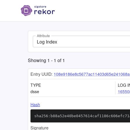
Attribute
Log Index
Showing
1
-
1
of
1
Entry UUID:
108e9186e8c5677ac11403d65e241068a1
TYPE
LOG I
dsse
16550
Hash
sha256:b88a52e40be0457614caf1186c606efc71
Signature