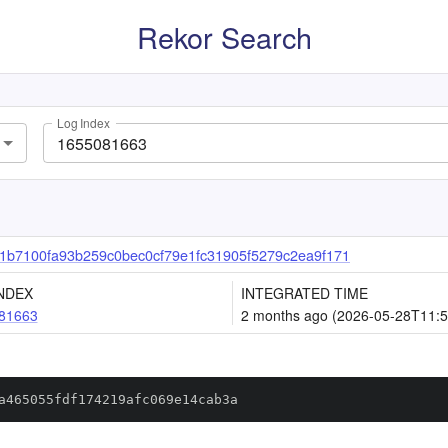
Rekor Search
Log Index
b7100fa93b259c0bec0cf79e1fc31905f5279c2ea9f171
NDEX
INTEGRATED TIME
81663
2 months ago (2026-05-28T11:5
a465055fdf174219afc069e14cab3a