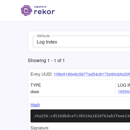
Attribute
Log Index
Showing
1
-
1
of
1
Entry UUID:
108e9186e8c5677ad54c8172e90cbfe20
TYPE
LOG I
dsse
16550
Hash
sha256:cd516dbdcefc3b524a1810f63ab3feee13
Signature