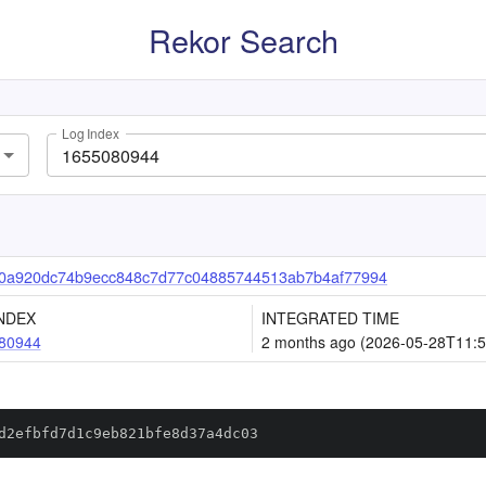
Rekor Search
Log Index
f0a920dc74b9ecc848c7d77c04885744513ab7b4af77994
NDEX
INTEGRATED TIME
80944
2 months ago (2026-05-28T11:5
d2efbfd7d1c9eb821bfe8d37a4dc03