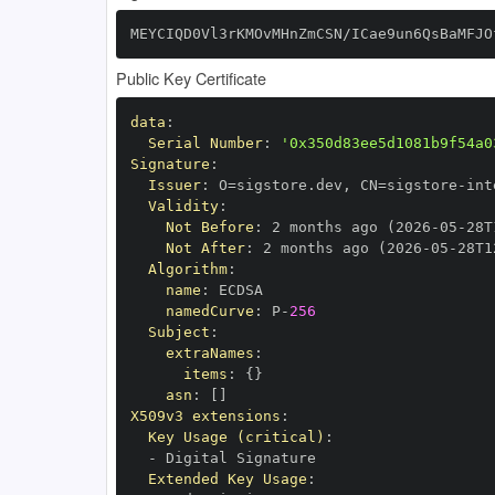
MEYCIQD0Vl3rKMOvMHnZmCSN/ICae9un6QsBaMFJO
Public Key Certificate
data
:
Serial Number
:
'0x350d83ee5d1081b9f54a0
Signature
:
Issuer
:
 O=sigstore.dev
,
 CN=sigstore
-
Validity
:
Not Before
:
 2 months ago (2026
-
05
-
28T
Not After
:
 2 months ago (2026
-
05
-
28T1
Algorithm
:
name
:
namedCurve
:
 P
-
256
Subject
:
extraNames
:
items
:
{
}
asn
:
[
]
X509v3 extensions
:
Key Usage (critical)
:
-
Extended Key Usage
: