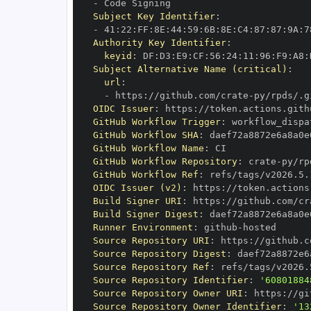
-
Subject Key Identifier
:
-
 41
:
22
:
FF
:
8E
:
44
:
59
:
6B
:
8E
:
C4
:
87
:
87
:
9A
:
7
Authority Key Identifier
:
keyid
:
 DF
:
D3
:
E9
:
CF
:
56
:
24
:
11
:
96
:
F9
:
A8
:
Subject Alternative Name (critical)
:
url
:
-
 https
:
//github.com/crate
-
OIDC Issuer
:
 https
:
GitHub Workflow Trigger
:
GitHub Workflow SHA
:
GitHub Workflow Name
:
GitHub Workflow Repository
:
 crate
-
GitHub Workflow Ref
:
OIDC Issuer (v2)
:
 https
:
Build Signer URI
:
 https
:
//github.com/cr
Build Signer Digest
:
Runner Environment
:
 github
-
Source Repository URI
:
 https
:
//github.c
Source Repository Digest
:
Source Repository Ref
:
Source Repository Identifier
:
'60801884
Source Repository Owner URI
:
 https
:
//gi
Source Repository Owner Identifier
:
'13