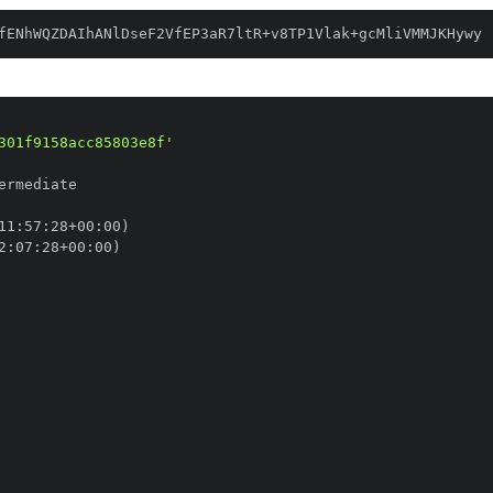
fENhWQZDAIhANlDseF2VfEP3aR7ltR+v8TP1Vlak+gcMliVMMJKHywy
301f9158acc85803e8f'
11
:
57
:
28+00
:
2
:
07
:
28+00
: