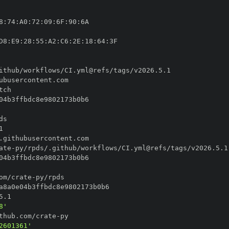
8
:
74
:
A0
:
72
:
09
:
6F
:
90
:
D8
:
E9
:
28
:
55
:
A2
:
C6
:
2E
:
18
:
64
:
ate
-
om/crate
-
8'
thub.com/crate
-
2601361'