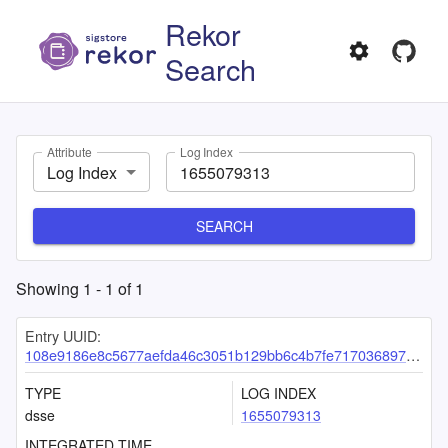
Rekor
Search
Attribute
Log Index
Log Index
SEARCH
Showing
1
-
1
of
1
Entry UUID:
108e9186e8c5677aefda46c3051b129bb6c4b7fe717036897a5eae8fd618d8116a22db153d8be15d
TYPE
LOG INDEX
dsse
1655079313
INTEGRATED TIME