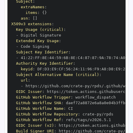
Subject
:
extraNames
:
items
:
{
}
asn
:
[
]
X509v3 extensions
:
Key Usage (critical)
:
-
Extended Key Usage
:
-
Subject Key Identifier
:
-
 41
:
22
:
FF
:
8E
:
44
:
59
:
6B
:
8E
:
C4
:
87
:
87
:
9A
:
78
:
74
:
A0
:
72
Authority Key Identifier
:
keyid
:
 DF
:
D3
:
E9
:
CF
:
56
:
24
:
11
:
96
:
F9
:
A8
:
D8
:
E9
:
28
:
5
Subject Alternative Name (critical)
:
url
:
-
 https
:
//github.com/crate
-
OIDC Issuer
:
 https
:
GitHub Workflow Trigger
:
GitHub Workflow SHA
:
GitHub Workflow Name
:
GitHub Workflow Repository
:
 crate
-
GitHub Workflow Ref
:
OIDC Issuer (v2)
:
 https
:
Build Signer URI
:
 https
:
//github.com/crate
-