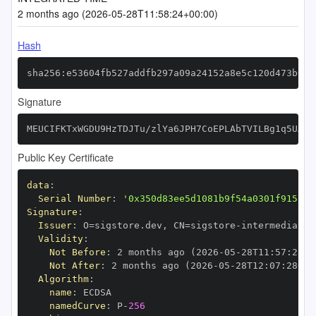
2 months ago (2026-05-28T11:58:24+00:00)
Hash
sha256:e53604fb527addfb297a09a24152a8e5c120d473b025
Signature
MEUCIFKTxWGDU9HzTDJTu/zlYa6JPH7CoEPLAbTVILBg1q5UAiE
Public Key Certificate
data
:
Serial Number
:
'0x350d83ee5d1081b9f54a0301f9158ac
Signature
:
Issuer
:
 O=sigstore.dev
,
 CN=sigstore
-
Validity
:
Not Before
:
 2 months ago (2026
-
05
-
28T11
:
57
:
28+0
Not After
:
 2 months ago (2026
-
05
-
28T12
:
07
:
28+00
Algorithm
:
name
:
namedCurve
:
 P
-
256