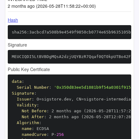
2 months ago (2026-05-28T11:58:22+00:00)
Hash
sha256:3acbcd7a508b9e4549f9850cb0774e65b9635105b2aa
Signature
MEUCIQDI5LtBVBDgMQsA2dzjUQYBzR7Qqaf0QT0kpUTBo42FXwI
Public Key Certificate
data
:
Serial Number
:
'0x350d83ee5d1081b9f54a0301f9158ac
Signature
:
Issuer
:
 O=sigstore.dev
,
 CN=sigstore
-
Validity
:
Not Before
:
 2 months ago (2026
-
05
-
28T11
:
57
:
28+0
Not After
:
 2 months ago (2026
-
05
-
28T12
:
07
:
28+00
Algorithm
:
name
:
namedCurve
:
 P
-
256