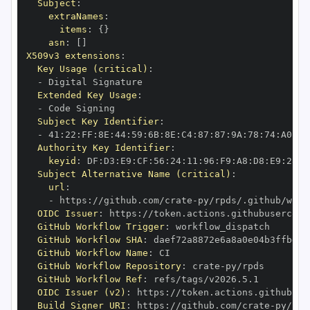
Subject
:
extraNames
:
items
:
{
}
asn
:
[
]
X509v3 extensions
:
Key Usage (critical)
:
-
Extended Key Usage
:
-
Subject Key Identifier
:
-
 41
:
22
:
FF
:
8E
:
44
:
59
:
6B
:
8E
:
C4
:
87
:
87
:
9A
:
78
:
74
:
A0
:
72
Authority Key Identifier
:
keyid
:
 DF
:
D3
:
E9
:
CF
:
56
:
24
:
11
:
96
:
F9
:
A8
:
D8
:
E9
:
28
:
5
Subject Alternative Name (critical)
:
url
:
-
 https
:
//github.com/crate
-
OIDC Issuer
:
 https
:
GitHub Workflow Trigger
:
GitHub Workflow SHA
:
GitHub Workflow Name
:
GitHub Workflow Repository
:
 crate
-
GitHub Workflow Ref
:
OIDC Issuer (v2)
:
 https
:
Build Signer URI
:
 https
:
//github.com/crate
-