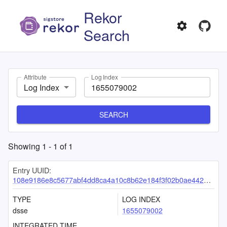
Rekor
Search
Attribute
Log Index
Log Index
SEARCH
Showing
1
-
1
of
1
Entry UUID:
108e9186e8c5677abf4dd8ca4a10c8b62e184f3f02b0ae442355b9bc0a467751f6169c1718a2a888
TYPE
LOG INDEX
dsse
1655079002
INTEGRATED TIME