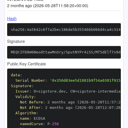
2 months ago (2026-05-28T11:58:20+00:00)
Hash
sha256:4a5642c6f7a2bec186de5b355466b066d4ca4c31442a
Signature
MEQCIFD8W6NeodttawMnUry/SputNYPr4iSS/MT5dElf7x9dAiA
Public Key Certificate
data
:
Serial Number
:
'0x350d83ee5d1081b9f54a0301f9158ac
Signature
:
Issuer
:
 O=sigstore.dev
,
 CN=sigstore
-
Validity
:
Not Before
:
 2 months ago (2026
-
05
-
28T11
:
57
:
28+0
Not After
:
 2 months ago (2026
-
05
-
28T12
:
07
:
28+00
Algorithm
:
name
:
namedCurve
:
 P
-
256