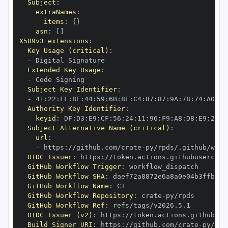
Subject
:
extraNames
:
items
:
{
}
asn
:
[
]
X509v3 extensions
:
Key Usage (critical)
:
-
Extended Key Usage
:
-
Subject Key Identifier
:
-
 41
:
22
:
FF
:
8E
:
44
:
59
:
6B
:
8E
:
C4
:
87
:
87
:
9A
:
78
:
74
:
A0
:
72
Authority Key Identifier
:
keyid
:
 DF
:
D3
:
E9
:
CF
:
56
:
24
:
11
:
96
:
F9
:
A8
:
D8
:
E9
:
28
:
5
Subject Alternative Name (critical)
:
url
:
-
 https
:
//github.com/crate
-
OIDC Issuer
:
 https
:
GitHub Workflow Trigger
:
GitHub Workflow SHA
:
GitHub Workflow Name
:
GitHub Workflow Repository
:
 crate
-
GitHub Workflow Ref
:
OIDC Issuer (v2)
:
 https
:
Build Signer URI
:
 https
:
//github.com/crate
-