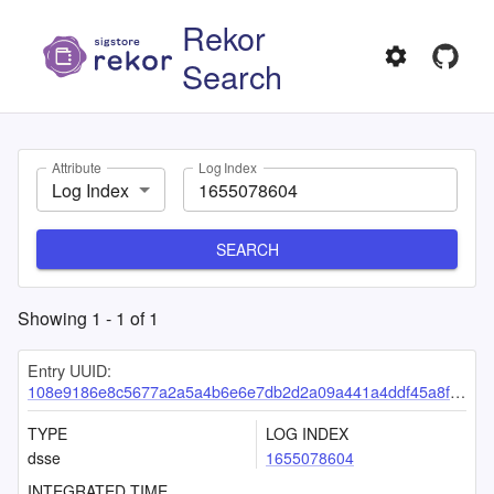
Rekor
Search
Attribute
Log Index
Log Index
SEARCH
Showing
1
-
1
of
1
Entry UUID:
108e9186e8c5677a2a5a4b6e6e7db2d2a09a441a4ddf45a8f7236de5cc57b3506ee64ea8bc021fc8
TYPE
LOG INDEX
dsse
1655078604
INTEGRATED TIME