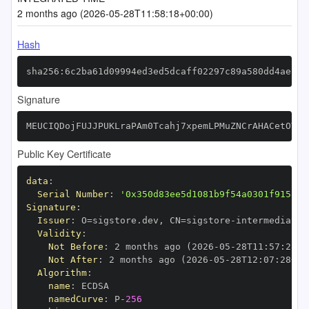
2 months ago (2026-05-28T11:58:18+00:00)
Hash
sha256:6c2ba61d09994ed3ed5dcaff02297c89a580dd4aecde
Signature
MEUCIQDojFUJJPUKLraPAm0Tcahj7xpemLPMuZNCrAHACetOVQI
Public Key Certificate
data
:
Serial Number
:
'0x350d83ee5d1081b9f54a0301f9158ac
Signature
:
Issuer
:
 O=sigstore.dev
,
 CN=sigstore
-
Validity
:
Not Before
:
 2 months ago (2026
-
05
-
28T11
:
57
:
28+0
Not After
:
 2 months ago (2026
-
05
-
28T12
:
07
:
28+00
Algorithm
:
name
:
namedCurve
:
 P
-
256