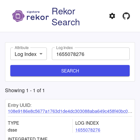
Rekor
Search
Attribute
Log Index
Log Index
SEARCH
Showing
1
-
1
of
1
Entry UUID:
108e9186e8c5677a1763d1de4dc303088aba649c458f40bc0006c15f429c0590b2921cae958dc4fa
TYPE
LOG INDEX
dsse
1655078276
INTEGRATED TIME