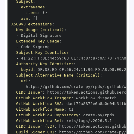
Subject
:
extraNames
:
items
:
{
}
asn
:
[
]
X509v3 extensions
:
Key Usage (critical)
:
-
Extended Key Usage
:
-
Subject Key Identifier
:
-
 41
:
22
:
FF
:
8E
:
44
:
59
:
6B
:
8E
:
C4
:
87
:
87
:
9A
:
78
:
74
:
A0
:
72
Authority Key Identifier
:
keyid
:
 DF
:
D3
:
E9
:
CF
:
56
:
24
:
11
:
96
:
F9
:
A8
:
D8
:
E9
:
28
:
5
Subject Alternative Name (critical)
:
url
:
-
 https
:
//github.com/crate
-
OIDC Issuer
:
 https
:
GitHub Workflow Trigger
:
GitHub Workflow SHA
:
GitHub Workflow Name
:
GitHub Workflow Repository
:
 crate
-
GitHub Workflow Ref
:
OIDC Issuer (v2)
:
 https
:
Build Signer URI
:
 https
:
//github.com/crate
-