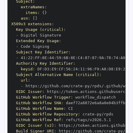
Subject
:
extraNames
:
items
:
{
}
asn
:
[
]
X509v3 extensions
:
Key Usage (critical)
:
-
Extended Key Usage
:
-
Subject Key Identifier
:
-
 41
:
22
:
FF
:
8E
:
44
:
59
:
6B
:
8E
:
C4
:
87
:
87
:
9A
:
78
:
74
:
A0
:
72
Authority Key Identifier
:
keyid
:
 DF
:
D3
:
E9
:
CF
:
56
:
24
:
11
:
96
:
F9
:
A8
:
D8
:
E9
:
28
:
5
Subject Alternative Name (critical)
:
url
:
-
 https
:
//github.com/crate
-
OIDC Issuer
:
 https
:
GitHub Workflow Trigger
:
GitHub Workflow SHA
:
GitHub Workflow Name
:
GitHub Workflow Repository
:
 crate
-
GitHub Workflow Ref
:
OIDC Issuer (v2)
:
 https
:
Build Signer URI
:
 https
:
//github.com/crate
-