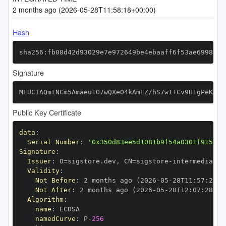
2 months ago (2026-05-28T11:58:18+00:00)
Hash
sha256:fb08d42d93029e7e972649be4ebaaff6f53ae6998921
Signature
MEUCIAQmtNCm5Amaeu1O7wQXeO4kAmEZ/hS7wI+Cv9H1gPeKAiE
Public Key Certificate
data
:
Serial Number
:
'0x350d83ee5d1081b9f54a0301f9158ac
Signature
:
Issuer
:
 O=sigstore.dev
,
 CN=sigstore
-
Validity
:
Not Before
:
 2 months ago (2026
-
05
-
28T11
:
57
:
28+0
Not After
:
 2 months ago (2026
-
05
-
28T12
:
07
:
28+00
Algorithm
:
name
:
namedCurve
:
 P
-
256