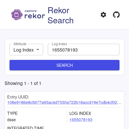
Rekor
Search
Attribute
Log Index
Log Index
SEARCH
Showing
1
-
1
of
1
Entry UUID:
108e9186e8c5677a93ac4d7330a722b18accd19e7cdb4cf02865f63225c51773112ca04a6061f4f8
TYPE
LOG INDEX
dsse
1655078193
INTEGRATED TIME