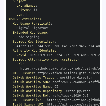
Subject
:
extraNames
:
items
:
{
}
asn
:
[
]
X509v3 extensions
:
Key Usage (critical)
:
-
Extended Key Usage
:
-
Subject Key Identifier
:
-
 41
:
22
:
FF
:
8E
:
44
:
59
:
6B
:
8E
:
C4
:
87
:
87
:
9A
:
78
:
74
:
A0
:
72
Authority Key Identifier
:
keyid
:
 DF
:
D3
:
E9
:
CF
:
56
:
24
:
11
:
96
:
F9
:
A8
:
D8
:
E9
:
28
:
5
Subject Alternative Name (critical)
:
url
:
-
 https
:
//github.com/crate
-
OIDC Issuer
:
 https
:
GitHub Workflow Trigger
:
GitHub Workflow SHA
:
GitHub Workflow Name
:
GitHub Workflow Repository
:
 crate
-
GitHub Workflow Ref
:
OIDC Issuer (v2)
:
 https
:
Build Signer URI
:
 https
:
//github.com/crate
-