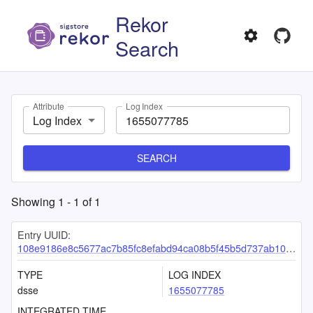
Rekor
Search
Attribute
Log Index
Log Index
SEARCH
Showing
1
-
1
of
1
Entry UUID:
108e9186e8c5677ac7b85fc8efabd94ca08b5f45b5d737ab10eff6a208978e3c7a596f33bd7f930d
TYPE
LOG INDEX
dsse
1655077785
INTEGRATED TIME