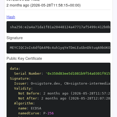
2 months ago (2026-05-28T11:58:15+00:00)
Hash
sha256:e2a4a71da1f81a20448124a47717af5499c412b0be33
Signature
MEYCIQC2oIs6dfQA4PBc4uh1yqYeTDmLEuGbnDktuqA9bUKOewI
Public Key Certificate
data
:
Serial Number
:
'0x350d83ee5d1081b9f54a0301f9158ac
Signature
:
Issuer
:
 O=sigstore.dev
,
 CN=sigstore
-
Validity
:
Not Before
:
 2 months ago (2026
-
05
-
28T11
:
57
:
28+0
Not After
:
 2 months ago (2026
-
05
-
28T12
:
07
:
28+00
Algorithm
:
name
:
namedCurve
:
 P
-
256