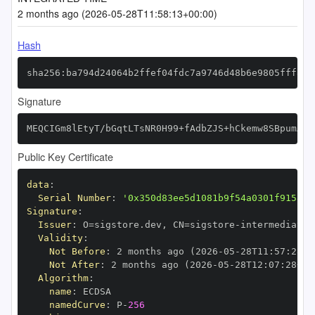
2 months ago (2026-05-28T11:58:13+00:00)
Hash
sha256:ba794d24064b2ffef04fdc7a9746d48b6e9805fff886
Signature
MEQCIGm8lEtyT/bGqtLTsNR0H99+fAdbZJS+hCkemw8SBpumAiB
Public Key Certificate
data
:
Serial Number
:
'0x350d83ee5d1081b9f54a0301f9158ac
Signature
:
Issuer
:
 O=sigstore.dev
,
 CN=sigstore
-
Validity
:
Not Before
:
 2 months ago (2026
-
05
-
28T11
:
57
:
28+0
Not After
:
 2 months ago (2026
-
05
-
28T12
:
07
:
28+00
Algorithm
:
name
:
namedCurve
:
 P
-
256