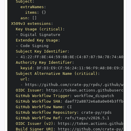
Subject
:
extraNames
:
items
:
{
}
asn
:
[
]
X509v3 extensions
:
Key Usage (critical)
:
-
Extended Key Usage
:
-
Subject Key Identifier
:
-
 41
:
22
:
FF
:
8E
:
44
:
59
:
6B
:
8E
:
C4
:
87
:
87
:
9A
:
78
:
74
:
A0
:
72
Authority Key Identifier
:
keyid
:
 DF
:
D3
:
E9
:
CF
:
56
:
24
:
11
:
96
:
F9
:
A8
:
D8
:
E9
:
28
:
5
Subject Alternative Name (critical)
:
url
:
-
 https
:
//github.com/crate
-
OIDC Issuer
:
 https
:
GitHub Workflow Trigger
:
GitHub Workflow SHA
:
GitHub Workflow Name
:
GitHub Workflow Repository
:
 crate
-
GitHub Workflow Ref
:
OIDC Issuer (v2)
:
 https
:
Build Signer URI
:
 https
:
//github.com/crate
-