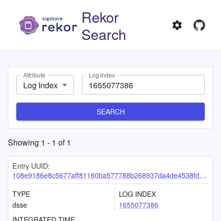
Rekor
Search
Attribute
Log Index
Log Index
SEARCH
Showing
1
-
1
of
1
Entry UUID:
108e9186e8c5677aff81160ba577788b268937da4de4538fd871f741787e5ee2c27d3cd8be7423cb
TYPE
LOG INDEX
dsse
1655077386
INTEGRATED TIME