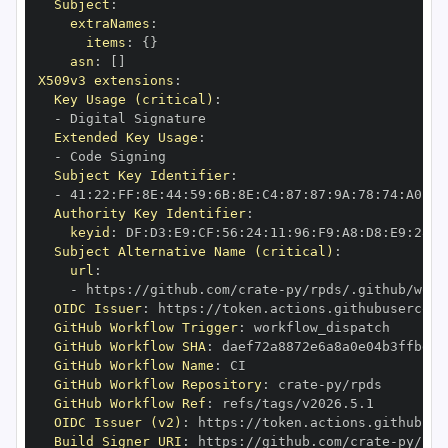
Subject
:
extraNames
:
items
:
{
}
asn
:
[
]
X509v3 extensions
:
Key Usage (critical)
:
-
Extended Key Usage
:
-
Subject Key Identifier
:
-
 41
:
22
:
FF
:
8E
:
44
:
59
:
6B
:
8E
:
C4
:
87
:
87
:
9A
:
78
:
74
:
A0
:
72
Authority Key Identifier
:
keyid
:
 DF
:
D3
:
E9
:
CF
:
56
:
24
:
11
:
96
:
F9
:
A8
:
D8
:
E9
:
28
:
5
Subject Alternative Name (critical)
:
url
:
-
 https
:
//github.com/crate
-
OIDC Issuer
:
 https
:
GitHub Workflow Trigger
:
GitHub Workflow SHA
:
GitHub Workflow Name
:
GitHub Workflow Repository
:
 crate
-
GitHub Workflow Ref
:
OIDC Issuer (v2)
:
 https
:
Build Signer URI
:
 https
:
//github.com/crate
-