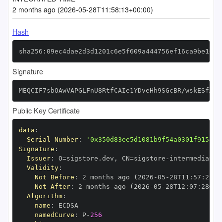
2 months ago (2026-05-28T11:58:13+00:00)
Hash
sha256:09ec4dae2d3d1201c6e5f609a444756ef16ca9be161e
Signature
MEQCIF7sbOAwVAPGLFnU8RtfCAIe1YDveHh9SGcBR/wskESfAiA
Public Key Certificate
data
:
Serial Number
:
'0x350d83ee5d1081b9f54a0301f9158ac
Signature
:
Issuer
:
 O=sigstore.dev
,
 CN=sigstore
-
Validity
:
Not Before
:
 2 months ago (2026
-
05
-
28T11
:
57
:
28+0
Not After
:
 2 months ago (2026
-
05
-
28T12
:
07
:
28+00
Algorithm
:
name
:
namedCurve
:
 P
-
256