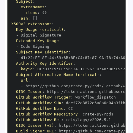
Subject
:
extraNames
:
items
:
{
}
asn
:
[
]
X509v3 extensions
:
Key Usage (critical)
:
-
Extended Key Usage
:
-
Subject Key Identifier
:
-
 41
:
22
:
FF
:
8E
:
44
:
59
:
6B
:
8E
:
C4
:
87
:
87
:
9A
:
78
:
74
:
A0
:
72
Authority Key Identifier
:
keyid
:
 DF
:
D3
:
E9
:
CF
:
56
:
24
:
11
:
96
:
F9
:
A8
:
D8
:
E9
:
28
:
5
Subject Alternative Name (critical)
:
url
:
-
 https
:
//github.com/crate
-
OIDC Issuer
:
 https
:
GitHub Workflow Trigger
:
GitHub Workflow SHA
:
GitHub Workflow Name
:
GitHub Workflow Repository
:
 crate
-
GitHub Workflow Ref
:
OIDC Issuer (v2)
:
 https
:
Build Signer URI
:
 https
:
//github.com/crate
-