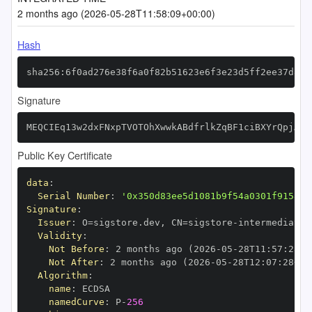
2 months ago (2026-05-28T11:58:09+00:00)
Hash
sha256:6f0ad276e38f6a0f82b51623e6f3e23d5ff2ee37d8cb
Signature
MEQCIEq13w2dxFNxpTVOTOhXwwkABdfrlkZqBF1ciBXYrQpjAiB
Public Key Certificate
data
:
Serial Number
:
'0x350d83ee5d1081b9f54a0301f9158ac
Signature
:
Issuer
:
 O=sigstore.dev
,
 CN=sigstore
-
Validity
:
Not Before
:
 2 months ago (2026
-
05
-
28T11
:
57
:
28+0
Not After
:
 2 months ago (2026
-
05
-
28T12
:
07
:
28+00
Algorithm
:
name
:
namedCurve
:
 P
-
256