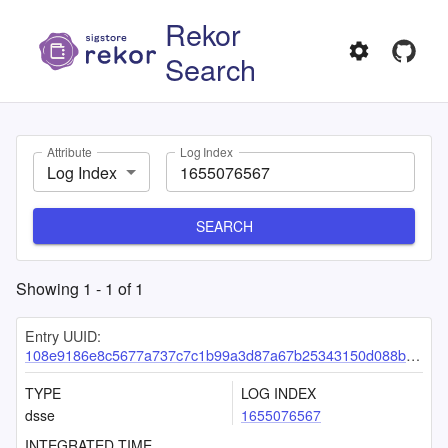
Rekor
Search
Attribute
Log Index
Log Index
SEARCH
Showing
1
-
1
of
1
Entry UUID:
108e9186e8c5677a737c7c1b99a3d87a67b25343150d088b4f87390e0845078a88da700a1cc77717
TYPE
LOG INDEX
dsse
1655076567
INTEGRATED TIME