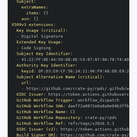
Subject
:
extraNames
:
items
:
{
}
asn
:
[
]
X509v3 extensions
:
Key Usage (critical)
:
-
Extended Key Usage
:
-
Subject Key Identifier
:
-
 41
:
22
:
FF
:
8E
:
44
:
59
:
6B
:
8E
:
C4
:
87
:
87
:
9A
:
78
:
74
:
A0
:
72
Authority Key Identifier
:
keyid
:
 DF
:
D3
:
E9
:
CF
:
56
:
24
:
11
:
96
:
F9
:
A8
:
D8
:
E9
:
28
:
5
Subject Alternative Name (critical)
:
url
:
-
 https
:
//github.com/crate
-
OIDC Issuer
:
 https
:
GitHub Workflow Trigger
:
GitHub Workflow SHA
:
GitHub Workflow Name
:
GitHub Workflow Repository
:
 crate
-
GitHub Workflow Ref
:
OIDC Issuer (v2)
:
 https
:
Build Signer URI
:
 https
:
//github.com/crate
-