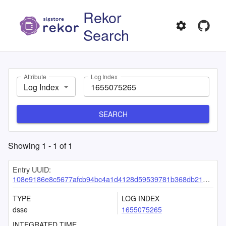
Rekor
Search
Attribute
Log Index
Log Index
SEARCH
Showing
1
-
1
of
1
Entry UUID:
108e9186e8c5677afcb94bc4a1d4128d59539781b368db211ada9e7b38ea95d38fb588cb6bf5bd8a
TYPE
LOG INDEX
dsse
1655075265
INTEGRATED TIME