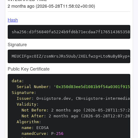
2 months ago (2026-05-28T11:58:02+00:00)
Hash
sha256:d3f56840fa5224b9fd6b71ecdaa7f1765143653588d0
Signature
MEUCIFgxcOIZ/zsmNrsJRs5Uub/2XELfwzg+LtoNuByBkyp+AiE
Public Key Certificate
data
:
Serial Number
:
'0x350d83ee5d1081b9f54a0301f9158ac
Signature
:
Issuer
:
 O=sigstore.dev
,
 CN=sigstore
-
Validity
:
Not Before
:
 2 months ago (2026
-
05
-
28T11
:
57
:
28+0
Not After
:
 2 months ago (2026
-
05
-
28T12
:
07
:
28+00
Algorithm
:
name
:
namedCurve
:
 P
-
256