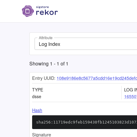
Attribute
Log Index
Showing
1
-
1
of
1
Entry UUID:
108e9186e8c5677a5cdd16e19cd245def
TYPE
LOG I
dsse
16550
Hash
sha256:11719edc9feb159430fb1245103823d107
Signature