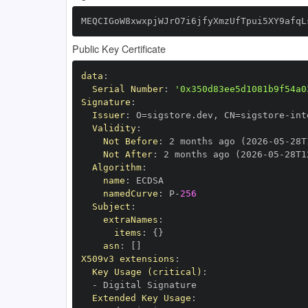
MEQCIGoW8xwxpjWJrO7i6jfyXmzUfTpui5XY9afqL
Public Key Certificate
data
:
Serial Number
:
'0x350d83ee5d1081b9f54a0
Signature
:
Issuer
:
 O=sigstore.dev
,
 CN=sigstore
-
Validity
:
Not Before
:
 2 months ago (2026
-
05
-
28T
Not After
:
 2 months ago (2026
-
05
-
28T1
Algorithm
:
name
:
namedCurve
:
 P
-
256
Subject
:
extraNames
:
items
:
{
}
asn
:
[
]
X509v3 extensions
:
Key Usage (critical)
:
-
Extended Key Usage
: