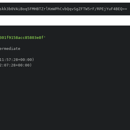
skk3b0VAiBoq5FMHBTZrlKmWPhCvbQqvSgZFTW5rF/RPEjYuF4BEQ==
301f9158acc85803e8f'
11
:
57
:
28+00
:
2
:
07
:
28+00
: