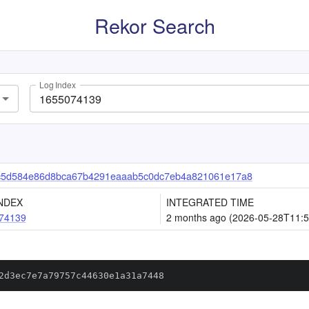
Rekor Search
Log Index
c5d584e86d8bca67b4291eaaab5c0dc7eb4a821061e17a8
NDEX
INTEGRATED TIME
74139
2 months ago (2026-05-28T11:5
2d3ec7e7a79757c44630e1a31a7448