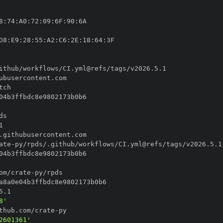
8
:
74
:
A0
:
72
:
09
:
6F
:
90
:
D8
:
E9
:
28
:
55
:
A2
:
C6
:
2E
:
18
:
64
:
ate
-
om/crate
-
8'
thub.com/crate
-
2601361'