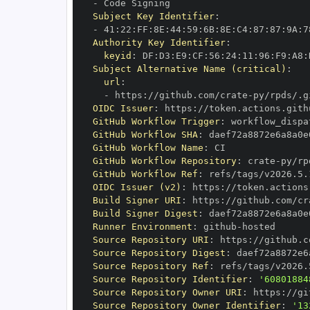
-
Subject Key Identifier
:
-
 41
:
22
:
FF
:
8E
:
44
:
59
:
6B
:
8E
:
C4
:
87
:
87
:
9A
:
7
Authority Key Identifier
:
keyid
:
 DF
:
D3
:
E9
:
CF
:
56
:
24
:
11
:
96
:
F9
:
A8
:
Subject Alternative Name (critical)
:
url
:
-
 https
:
//github.com/crate
-
OIDC Issuer
:
 https
:
GitHub Workflow Trigger
:
GitHub Workflow SHA
:
GitHub Workflow Name
:
GitHub Workflow Repository
:
 crate
-
GitHub Workflow Ref
:
OIDC Issuer (v2)
:
 https
:
Build Signer URI
:
 https
:
//github.com/cr
Build Signer Digest
:
Runner Environment
:
 github
-
Source Repository URI
:
 https
:
//github.c
Source Repository Digest
:
Source Repository Ref
:
Source Repository Identifier
:
'60801884
Source Repository Owner URI
:
 https
:
//gi
Source Repository Owner Identifier
:
'13