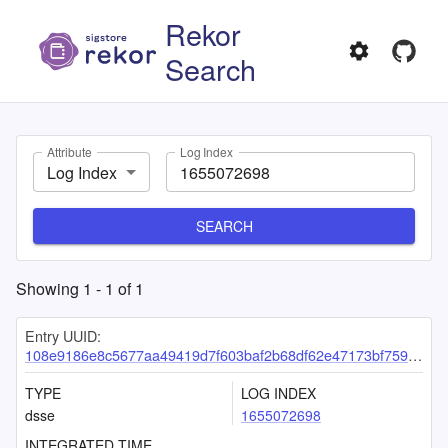
Rekor
Search
Attribute
Log Index
Log Index
SEARCH
Showing
1
-
1
of
1
Entry UUID:
108e9186e8c5677aa49419d7f603baf2b68df62e47173bf75906f855b725b0e2070b4cce44b0c635
TYPE
LOG INDEX
dsse
1655072698
INTEGRATED TIME