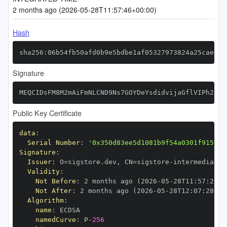
2 months ago (2026-05-28T11:57:46+00:00)
Hash
sha256:06b54fb50afd0b9e5bdbe1af05327973824a25caedfc
Signature
MEQCIDsFM8M2mAiFmNLCND9Ns7GOYDeYsdidvijaGflVIPh2AiA
Public Key Certificate
data
:
Serial Number
:
'0x350d83ee5d1081b9f54a0301f9158ac
Signature
:
Issuer
:
 O=sigstore.dev
,
 CN=sigstore
-
Validity
:
Not Before
:
 2 months ago (2026
-
05
-
28T11
:
57
:
28+0
Not After
:
 2 months ago (2026
-
05
-
28T12
:
07
:
28+00
Algorithm
:
name
:
namedCurve
:
 P
-
256