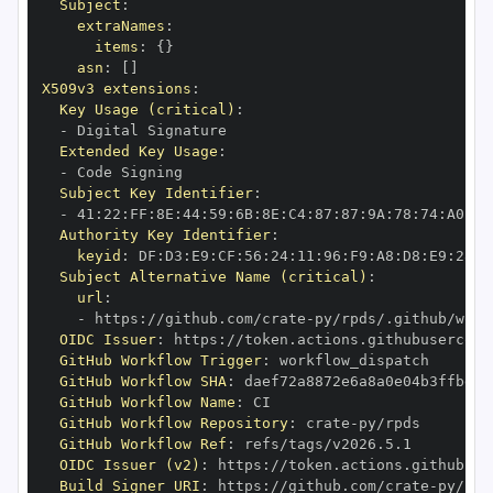
Subject
:
extraNames
:
items
:
{
}
asn
:
[
]
X509v3 extensions
:
Key Usage (critical)
:
-
Extended Key Usage
:
-
Subject Key Identifier
:
-
 41
:
22
:
FF
:
8E
:
44
:
59
:
6B
:
8E
:
C4
:
87
:
87
:
9A
:
78
:
74
:
A0
:
72
Authority Key Identifier
:
keyid
:
 DF
:
D3
:
E9
:
CF
:
56
:
24
:
11
:
96
:
F9
:
A8
:
D8
:
E9
:
28
:
5
Subject Alternative Name (critical)
:
url
:
-
 https
:
//github.com/crate
-
OIDC Issuer
:
 https
:
GitHub Workflow Trigger
:
GitHub Workflow SHA
:
GitHub Workflow Name
:
GitHub Workflow Repository
:
 crate
-
GitHub Workflow Ref
:
OIDC Issuer (v2)
:
 https
:
Build Signer URI
:
 https
:
//github.com/crate
-