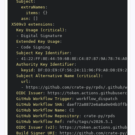
Subject
:
extraNames
:
items
:
{
}
asn
:
[
]
X509v3 extensions
:
Key Usage (critical)
:
-
Extended Key Usage
:
-
Subject Key Identifier
:
-
 41
:
22
:
FF
:
8E
:
44
:
59
:
6B
:
8E
:
C4
:
87
:
87
:
9A
:
78
:
74
:
A0
:
72
Authority Key Identifier
:
keyid
:
 DF
:
D3
:
E9
:
CF
:
56
:
24
:
11
:
96
:
F9
:
A8
:
D8
:
E9
:
28
:
5
Subject Alternative Name (critical)
:
url
:
-
 https
:
//github.com/crate
-
OIDC Issuer
:
 https
:
GitHub Workflow Trigger
:
GitHub Workflow SHA
:
GitHub Workflow Name
:
GitHub Workflow Repository
:
 crate
-
GitHub Workflow Ref
:
OIDC Issuer (v2)
:
 https
:
Build Signer URI
:
 https
:
//github.com/crate
-