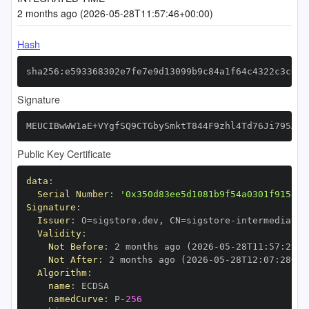
2 months ago (2026-05-28T11:57:46+00:00)
Hash
sha256:e593368302e7fe7e9d13099b9c84a1f64c4322c3c0ff
Signature
MEUCIBwWW1aE+VYgfSQ9CTGbySmktT844F9zhl4Td76Ji795AiE
Public Key Certificate
data
:
Serial Number
:
'0x350d83ee5d1081b9f54a0301f9158ac
Signature
:
Issuer
:
 O=sigstore.dev
,
 CN=sigstore
-
Validity
:
Not Before
:
 2 months ago (2026
-
05
-
28T11
:
57
:
28+0
Not After
:
 2 months ago (2026
-
05
-
28T12
:
07
:
28+00
Algorithm
:
name
:
namedCurve
:
 P
-
256