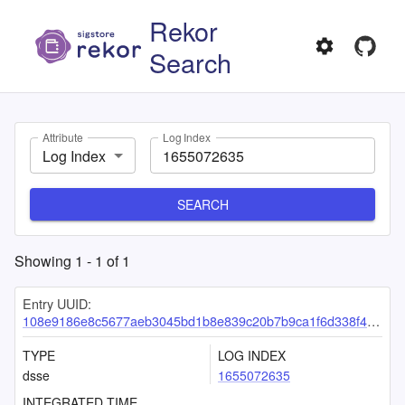
Rekor
Search
Attribute
Log Index
Log Index
SEARCH
Showing
1
-
1
of
1
Entry UUID:
108e9186e8c5677aeb3045bd1b8e839c20b7b9ca1f6d338f440b9a513ee3fe231846d0afc320f189
TYPE
LOG INDEX
dsse
1655072635
INTEGRATED TIME