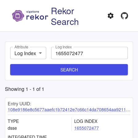
Rekor
Search
Attribute
Log Index
Log Index
SEARCH
Showing
1
-
1
of
1
Entry UUID:
108e9186e8c5677aaefc1b72412e7c66c14da708654aa921176fb39af3f4900f2c977ed3d4237866
TYPE
LOG INDEX
dsse
1655072477
INTEGRATED TIME