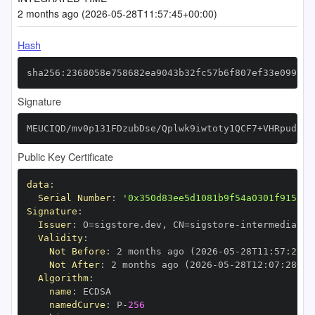
2 months ago (2026-05-28T11:57:45+00:00)
Hash
sha256:2368058e758682ea9043b32fc57b6f807ef33e099f91
Signature
MEUCIQD/mv0p131FDzubDse/Qplwk9iwtoty1QCF7+VHRpudcwI
Public Key Certificate
data
:
Serial Number
:
'0x350d83ee5d1081b9f54a0301f9158ac
Signature
:
Issuer
:
 O=sigstore.dev
,
 CN=sigstore
-
Validity
:
Not Before
:
 2 months ago (2026
-
05
-
28T11
:
57
:
28+0
Not After
:
 2 months ago (2026
-
05
-
28T12
:
07
:
28+00
Algorithm
:
name
:
namedCurve
:
 P
-
256