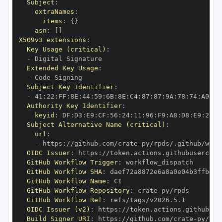
Subject
:
extraNames
:
items
:
{
}
asn
:
[
]
X509v3 extensions
:
Key Usage (critical)
:
-
Extended Key Usage
:
-
Subject Key Identifier
:
-
 41
:
22
:
FF
:
8E
:
44
:
59
:
6B
:
8E
:
C4
:
87
:
87
:
9A
:
78
:
74
:
A0
:
72
Authority Key Identifier
:
keyid
:
 DF
:
D3
:
E9
:
CF
:
56
:
24
:
11
:
96
:
F9
:
A8
:
D8
:
E9
:
28
:
5
Subject Alternative Name (critical)
:
url
:
-
 https
:
//github.com/crate
-
OIDC Issuer
:
 https
:
GitHub Workflow Trigger
:
GitHub Workflow SHA
:
GitHub Workflow Name
:
GitHub Workflow Repository
:
 crate
-
GitHub Workflow Ref
:
OIDC Issuer (v2)
:
 https
:
Build Signer URI
:
 https
:
//github.com/crate
-