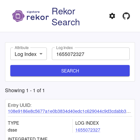
Rekor
Search
Attribute
Log Index
Log Index
SEARCH
Showing
1
-
1
of
1
Entry UUID:
108e9186e8c5677a1e0b3834d40edc1c629044c9d3cdabb3caf125852d7c8caa1276c7d0c4c05c14
TYPE
LOG INDEX
dsse
1655072327
INTEGRATED TIME