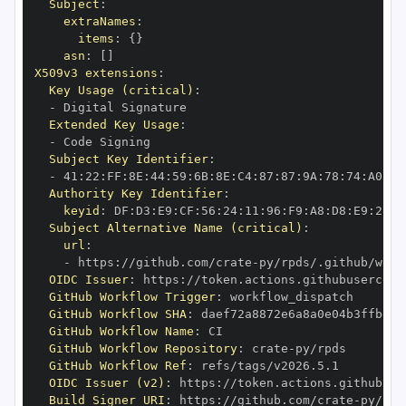
Subject
:
extraNames
:
items
:
{
}
asn
:
[
]
X509v3 extensions
:
Key Usage (critical)
:
-
Extended Key Usage
:
-
Subject Key Identifier
:
-
 41
:
22
:
FF
:
8E
:
44
:
59
:
6B
:
8E
:
C4
:
87
:
87
:
9A
:
78
:
74
:
A0
:
72
Authority Key Identifier
:
keyid
:
 DF
:
D3
:
E9
:
CF
:
56
:
24
:
11
:
96
:
F9
:
A8
:
D8
:
E9
:
28
:
5
Subject Alternative Name (critical)
:
url
:
-
 https
:
//github.com/crate
-
OIDC Issuer
:
 https
:
GitHub Workflow Trigger
:
GitHub Workflow SHA
:
GitHub Workflow Name
:
GitHub Workflow Repository
:
 crate
-
GitHub Workflow Ref
:
OIDC Issuer (v2)
:
 https
:
Build Signer URI
:
 https
:
//github.com/crate
-