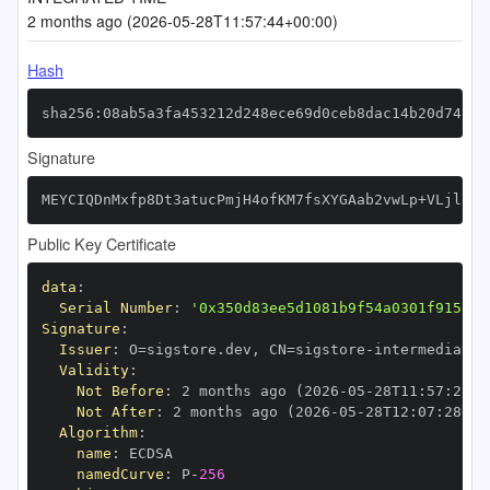
2 months ago (2026-05-28T11:57:44+00:00)
Hash
sha256:08ab5a3fa453212d248ece69d0ceb8dac14b20d74b78
Signature
MEYCIQDnMxfp8Dt3atucPmjH4ofKM7fsXYGAab2vwLp+VLjlaQI
Public Key Certificate
data
:
Serial Number
:
'0x350d83ee5d1081b9f54a0301f9158ac
Signature
:
Issuer
:
 O=sigstore.dev
,
 CN=sigstore
-
Validity
:
Not Before
:
 2 months ago (2026
-
05
-
28T11
:
57
:
28+0
Not After
:
 2 months ago (2026
-
05
-
28T12
:
07
:
28+00
Algorithm
:
name
:
namedCurve
:
 P
-
256