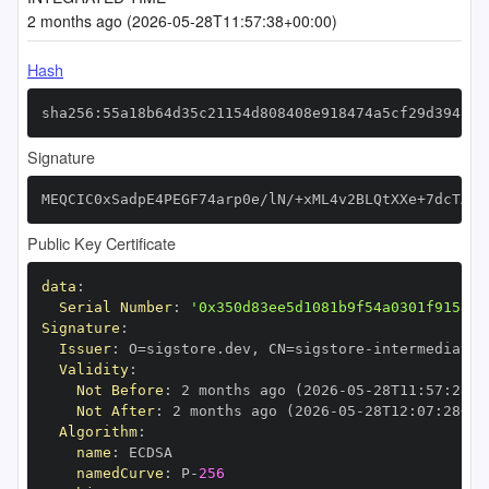
2 months ago (2026-05-28T11:57:38+00:00)
Hash
sha256:55a18b64d35c21154d808408e918474a5cf29d394c07
Signature
MEQCIC0xSadpE4PEGF74arp0e/lN/+xML4v2BLQtXXe+7dcTAiA
Public Key Certificate
data
:
Serial Number
:
'0x350d83ee5d1081b9f54a0301f9158ac
Signature
:
Issuer
:
 O=sigstore.dev
,
 CN=sigstore
-
Validity
:
Not Before
:
 2 months ago (2026
-
05
-
28T11
:
57
:
28+0
Not After
:
 2 months ago (2026
-
05
-
28T12
:
07
:
28+00
Algorithm
:
name
:
namedCurve
:
 P
-
256