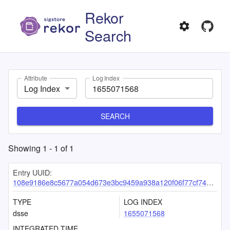
Rekor
Search
Attribute
Log Index
Log Index
SEARCH
Showing
1
-
1
of
1
Entry UUID:
108e9186e8c5677a054d673e3bc9459a938a120f06f77cf743f67045ed822abb84133380806bb1ec
TYPE
LOG INDEX
dsse
1655071568
INTEGRATED TIME