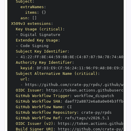
Subject
:
extraNames
:
items
:
{
}
asn
:
[
]
X509v3 extensions
:
Key Usage (critical)
:
-
Extended Key Usage
:
-
Subject Key Identifier
:
-
 41
:
22
:
FF
:
8E
:
44
:
59
:
6B
:
8E
:
C4
:
87
:
87
:
9A
:
78
:
74
:
A0
:
72
Authority Key Identifier
:
keyid
:
 DF
:
D3
:
E9
:
CF
:
56
:
24
:
11
:
96
:
F9
:
A8
:
D8
:
E9
:
28
:
5
Subject Alternative Name (critical)
:
url
:
-
 https
:
//github.com/crate
-
OIDC Issuer
:
 https
:
GitHub Workflow Trigger
:
GitHub Workflow SHA
:
GitHub Workflow Name
:
GitHub Workflow Repository
:
 crate
-
GitHub Workflow Ref
:
OIDC Issuer (v2)
:
 https
:
Build Signer URI
:
 https
:
//github.com/crate
-