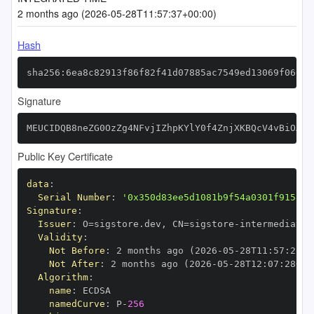
2 months ago (2026-05-28T11:57:37+00:00)
Hash
sha256:6ea8c82913f86f82f41d07885ac7549ed13069f060c5
Signature
MEUCIDQB8neZG0OzZg4NFvjIZhpKYlY0f4ZnjXKBQcV4vBiOAiE
Public Key Certificate
data
:
Serial Number
:
'0x350d83ee5d1081b9f54a0301f9158ac
Signature
:
Issuer
:
 O=sigstore.dev
,
 CN=sigstore
-
Validity
:
Not Before
:
 2 months ago (2026
-
05
-
28T11
:
57
:
28+0
Not After
:
 2 months ago (2026
-
05
-
28T12
:
07
:
28+00
Algorithm
:
name
:
namedCurve
:
 P
-
256