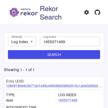
Rekor
Search
Attribute
Log Index
Log Index
SEARCH
Showing
1
-
1
of
1
Entry UUID:
108e9186e8c5677a01445c499086629802915c1a0e02662dac30cecc72c061f69a6e7345b95a01ad
TYPE
LOG INDEX
dsse
1655071499
INTEGRATED TIME