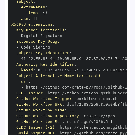
Subject
:
extraNames
:
items
:
{
}
asn
:
[
]
X509v3 extensions
:
Key Usage (critical)
:
-
Extended Key Usage
:
-
Subject Key Identifier
:
-
 41
:
22
:
FF
:
8E
:
44
:
59
:
6B
:
8E
:
C4
:
87
:
87
:
9A
:
78
:
74
:
A0
:
72
Authority Key Identifier
:
keyid
:
 DF
:
D3
:
E9
:
CF
:
56
:
24
:
11
:
96
:
F9
:
A8
:
D8
:
E9
:
28
:
5
Subject Alternative Name (critical)
:
url
:
-
 https
:
//github.com/crate
-
OIDC Issuer
:
 https
:
GitHub Workflow Trigger
:
GitHub Workflow SHA
:
GitHub Workflow Name
:
GitHub Workflow Repository
:
 crate
-
GitHub Workflow Ref
:
OIDC Issuer (v2)
:
 https
:
Build Signer URI
:
 https
:
//github.com/crate
-