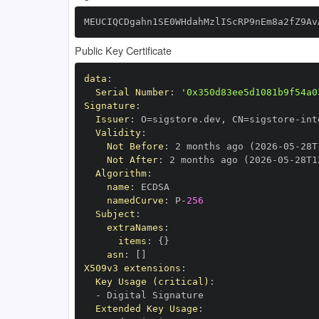
MEUCIQCDgahn1SE0WHdahMzlIScRP9nEm8a2fZ9Av
Public Key Certificate
data
:
Serial Number
:
'0x350d83ee5d1081b9f54a0
Signature
:
Issuer
:
 O=sigstore.dev
,
 CN=sigstore
-
Validity
:
Not Before
:
 2 months ago (2026
-
05
-
28T
Not After
:
 2 months ago (2026
-
05
-
28T1
Algorithm
:
name
:
namedCurve
:
 P
-
256
Subject
:
extraNames
:
items
:
{
}
asn
:
[
]
X509v3 extensions
:
Key Usage (critical)
:
-
Extended Key Usage
: