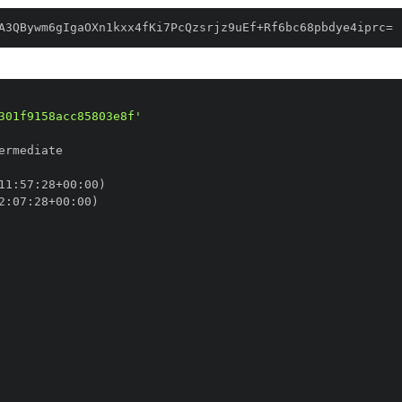
A3QBywm6gIgaOXn1kxx4fKi7PcQzsrjz9uEf+Rf6bc68pbdye4iprc=
301f9158acc85803e8f'
11
:
57
:
28+00
:
2
:
07
:
28+00
: