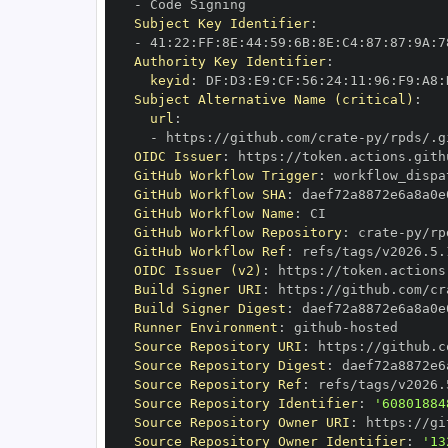
-
Subject Key Identifier
:
-
 41
:
22
:
FF
:
8E
:
44
:
59
:
6B
:
8E
:
C4
:
87
:
87
:
9A
:
7
Authority Key Identifier
:
keyid
:
 DF
:
D3
:
E9
:
CF
:
56
:
24
:
11
:
96
:
F9
:
A8
:
Subject Alternative Name (critical)
:
url
:
-
 https
:
//github.com/crate
-
OIDC Issuer
:
 https
:
GitHub Workflow Trigger
:
GitHub Workflow SHA
:
GitHub Workflow Name
:
GitHub Workflow Repository
:
 crate
-
GitHub Workflow Ref
:
OIDC Issuer (v2)
:
 https
:
Build Signer URI
:
 https
:
//github.com/cr
Build Signer Digest
:
Runner Environment
:
 github
-
Source Repository URI
:
 https
:
//github.c
Source Repository Digest
:
Source Repository Ref
:
Source Repository Identifier
:
'60801884
Source Repository Owner URI
:
 https
:
//gi
Source Repository Owner Identifier
:
'13