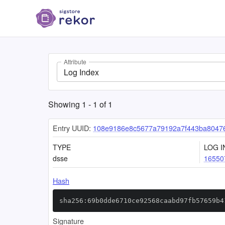
Attribute
Log Index
Showing
1
-
1
of
1
Entry UUID:
108e9186e8c5677a79192a7f443ba8047
TYPE
LOG I
dsse
16550
Hash
sha256:69b0dde6710ce92568caabd97fb57659b4
Signature