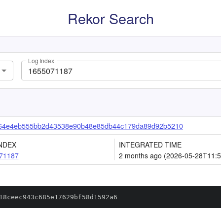
Rekor Search
Log Index
64e4eb555bb2d43538e90b48e85db44c179da89d92b5210
NDEX
INTEGRATED TIME
71187
2 months ago (2026-05-28T11:5
18ceec943c685e17629bf58d1592a6