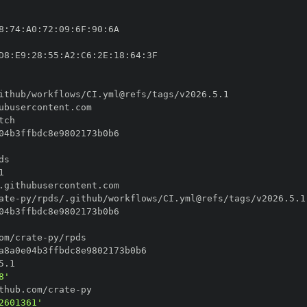
8
:
74
:
A0
:
72
:
09
:
6F
:
90
:
D8
:
E9
:
28
:
55
:
A2
:
C6
:
2E
:
18
:
64
:
ate
-
om/crate
-
8'
thub.com/crate
-
2601361'