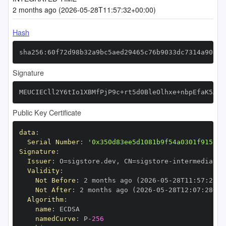
2 months ago (2026-05-28T11:57:32+00:00)
Hash
sha256:60f72d98b32a9bc5aed29465c76b9033dc7314a90b0a
Signature
MEUCIECll2Y6tIo1XBMfPjP9c+rt5d0BleOlhxe+nbpEfaK5AiE
Public Key Certificate
data
:
Serial Number
:
'0x350d83ee5d1081b9f54a0301f9158ac
Signature
:
Issuer
:
 O=sigstore.dev
,
 CN=sigstore
-
Validity
:
Not Before
:
 2 months ago (2026
-
05
-
28T11
:
57
:
28+0
Not After
:
 2 months ago (2026
-
05
-
28T12
:
07
:
28+00
Algorithm
:
name
:
namedCurve
:
 P
-
256