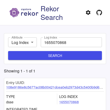
Rekor
Search
Attribute
Log Index
Log Index
SEARCH
Showing
1
-
1
of
1
Entry UUID:
108e9186e8c5677ac08b00421dcea0eb2973d43c5400b9d64ebc99edaec75250a3f6f10e6e84f4ef
TYPE
LOG INDEX
dsse
1655070868
INTEGRATED TIME