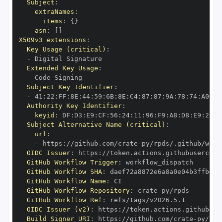
Subject
:
extraNames
:
items
:
{
}
asn
:
[
]
X509v3 extensions
:
Key Usage (critical)
:
-
Extended Key Usage
:
-
Subject Key Identifier
:
-
 41
:
22
:
FF
:
8E
:
44
:
59
:
6B
:
8E
:
C4
:
87
:
87
:
9A
:
78
:
74
:
A0
:
72
Authority Key Identifier
:
keyid
:
 DF
:
D3
:
E9
:
CF
:
56
:
24
:
11
:
96
:
F9
:
A8
:
D8
:
E9
:
28
:
5
Subject Alternative Name (critical)
:
url
:
-
 https
:
//github.com/crate
-
OIDC Issuer
:
 https
:
GitHub Workflow Trigger
:
GitHub Workflow SHA
:
GitHub Workflow Name
:
GitHub Workflow Repository
:
 crate
-
GitHub Workflow Ref
:
OIDC Issuer (v2)
:
 https
:
Build Signer URI
:
 https
:
//github.com/crate
-