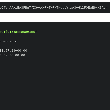
vQ4VrAAAiEA3FBmTYIG+AX+F+T+F/TNgacYkxA3+G12FQEqE6xX0As=
301f9158acc85803e8f'
11
:
57
:
28+00
:
2
:
07
:
28+00
: