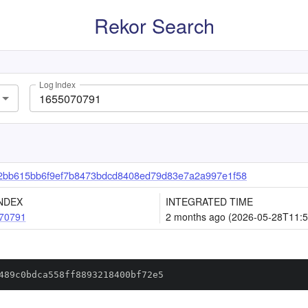
Rekor Search
Log Index
2bb615bb6f9ef7b8473bdcd8408ed79d83e7a2a997e1f58
NDEX
INTEGRATED TIME
70791
2 months ago (2026-05-28T11:5
489c0bdca558ff8893218400bf72e5