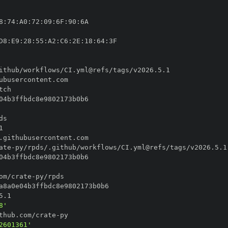
8
:
74
:
A0
:
72
:
09
:
6F
:
90
:
D8
:
E9
:
28
:
55
:
A2
:
C6
:
2E
:
18
:
64
:
ate
-
om/crate
-
8'
thub.com/crate
-
2601361'