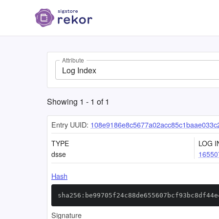
Attribute
Log Index
Showing
1
-
1
of
1
Entry UUID:
108e9186e8c5677a02acc85c1baae033c
TYPE
LOG I
dsse
16550
Hash
sha256:be99705f24c88de655607bcf93bc8df44e
Signature