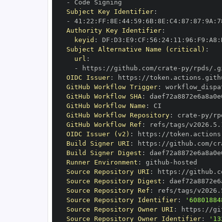
-
Subject Key Identifier
:
-
 41
:
22
:
FF
:
8E
:
44
:
59
:
6B
:
8E
:
C4
:
87
:
87
:
9A
:
7
Authority Key Identifier
:
keyid
:
 DF
:
D3
:
E9
:
CF
:
56
:
24
:
11
:
96
:
F9
:
A8
:
Subject Alternative Name (critical)
:
url
:
-
 https
:
//github.com/crate
-
OIDC Issuer
:
 https
:
GitHub Workflow Trigger
:
GitHub Workflow SHA
:
GitHub Workflow Name
:
GitHub Workflow Repository
:
 crate
-
GitHub Workflow Ref
:
OIDC Issuer (v2)
:
 https
:
Build Signer URI
:
 https
:
//github.com/cr
Build Signer Digest
:
Runner Environment
:
 github
-
Source Repository URI
:
 https
:
//github.c
Source Repository Digest
:
Source Repository Ref
:
Source Repository Identifier
:
'60801884
Source Repository Owner URI
:
 https
:
//gi
Source Repository Owner Identifier
:
'13