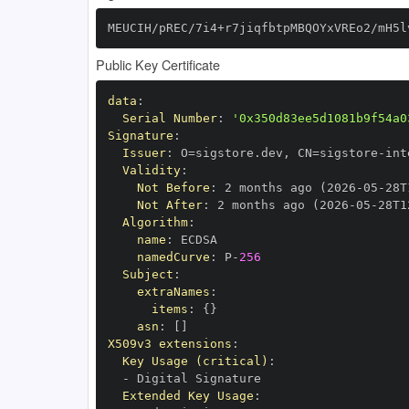
MEUCIH/pREC/7i4+r7jiqfbtpMBQOYxVREo2/mH5l
Public Key Certificate
data
:
Serial Number
:
'0x350d83ee5d1081b9f54a0
Signature
:
Issuer
:
 O=sigstore.dev
,
 CN=sigstore
-
Validity
:
Not Before
:
 2 months ago (2026
-
05
-
28T
Not After
:
 2 months ago (2026
-
05
-
28T1
Algorithm
:
name
:
namedCurve
:
 P
-
256
Subject
:
extraNames
:
items
:
{
}
asn
:
[
]
X509v3 extensions
:
Key Usage (critical)
:
-
Extended Key Usage
: