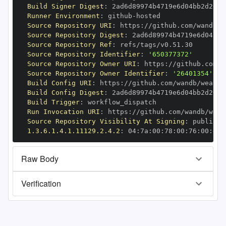
Build Signer Digest
:
Runner Environment
:
 github
-
Source Repository URI
:
 https
:
Source Repository Digest
:
Source Repository Ref
:
Source Repository Identifier
:
'650377372'
Source Repository Owner URI
:
 https
:
Source Repository Owner Identifier
:
'26401354'
Build Config URI
:
 https
:
Build Config Digest
:
Build Trigger
:
Run Invocation URI
:
 https
:
Source Repository Visibility At Signing
:
1.3.6.1.4.1.11129.2.4.2
:
 04
:
7a
:
00
:
78
:
00
:
76
:
00
:
dd
:
Raw Body
Verification