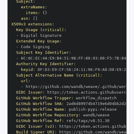
Subject
:
extraNames
:
items
:
{
}
asn
:
[
]
X509v3 extensions
:
Key Usage (critical)
:
-
Extended Key Usage
:
-
Subject Key Identifier
:
-
 6C
:
0C
:
EC
:
4A
:
E9
:
B4
:
51
:
98
:
FF
:
80
:
93
:
08
:
F5
:
7B
:
84
:
14
Authority Key Identifier
:
keyid
:
 DF
:
D3
:
E9
:
CF
:
56
:
24
:
11
:
96
:
F9
:
A8
:
D8
:
E9
:
28
:
5
Subject Alternative Name (critical)
:
url
:
-
 https
:
OIDC Issuer
:
 https
:
GitHub Workflow Trigger
:
GitHub Workflow SHA
:
GitHub Workflow Name
:
 publish
-
pypi
-
GitHub Workflow Repository
:
GitHub Workflow Ref
:
OIDC Issuer (v2)
:
 https
:
Build Signer URI
:
 https
: