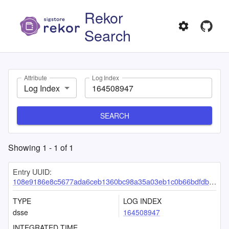
Rekor
Search
Attribute
Log Index
Log Index
SEARCH
Showing
1
-
1
of
1
Entry UUID:
108e9186e8c5677ada6ceb1360bc98a35a03eb1c0b66bdfdb3c232098e7a198f8693617c736d0c1c
TYPE
LOG INDEX
dsse
164508947
INTEGRATED TIME