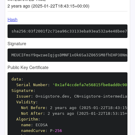
2 years ago (2025-01-22T18:43:15+00:00)
Hash
sha256:03f2001f2c71ea96c33133eba93ea532a4e48bee7816
Signature
MEUCIFmsY9qwzaeIgjgsDMNF1xOk6Sa3Z065SM8fhEHP38NmAiE
Public Key Certificate
data
:
Serial Number
:
'0x1af4ccdefa7e56815fbe0add0c90a86
Signature
:
Issuer
:
 O=sigstore.dev
,
 CN=sigstore
-
Validity
:
Not Before
:
 2 years ago (2025
-
01
-
22T18
:
43
:
15+00
Not After
:
 2 years ago (2025
-
01
-
22T18
:
53
:
15+00
:
Algorithm
:
name
:
namedCurve
:
 P
-
256