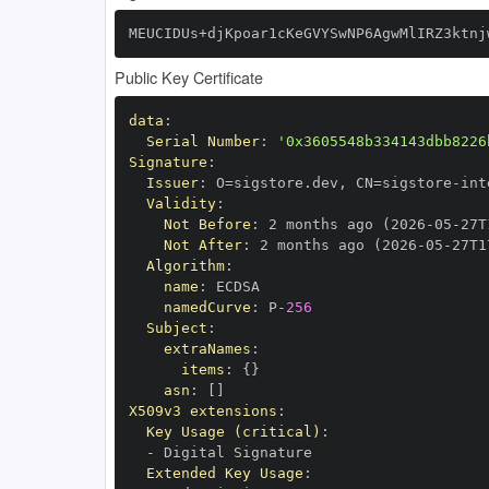
MEUCIDUs+djKpoar1cKeGVYSwNP6AgwMlIRZ3ktnj
Public Key Certificate
data
:
Serial Number
:
'0x3605548b334143dbb8226
Signature
:
Issuer
:
 O=sigstore.dev
,
 CN=sigstore
-
Validity
:
Not Before
:
 2 months ago (2026
-
05
-
27T
Not After
:
 2 months ago (2026
-
05
-
27T1
Algorithm
:
name
:
namedCurve
:
 P
-
256
Subject
:
extraNames
:
items
:
{
}
asn
:
[
]
X509v3 extensions
:
Key Usage (critical)
:
-
Extended Key Usage
: