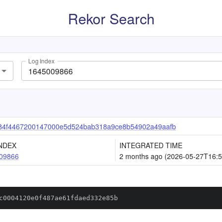
Rekor Search
Log Index
84f4467200147000e5d524bab318a9ce8b54902a49aafb
NDEX
INTEGRATED TIME
09866
2 months ago (2026-05-27T16:5
c0004120e0f487ae61fdaed332e85b