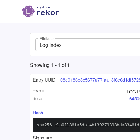
Attribute
Log Index
Showing
1
-
1
of
1
Entry UUID:
108e9186e8c5677a77faa18f0e6d1df572
TYPE
LOG I
dsse
16450
Hash
sha256:e1a01186fa5daf4bf39279398bda8346fd
Signature