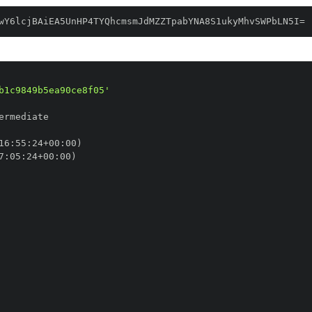
wY6lcjBAiEA5UnHP4TYQhcmsmJdMZZTpabYNA8S1ukyMhvSWPbLN5I=
b1c9849b5ea90ce8f05'
16
:
55
:
24+00
:
7
:
05
:
24+00
: