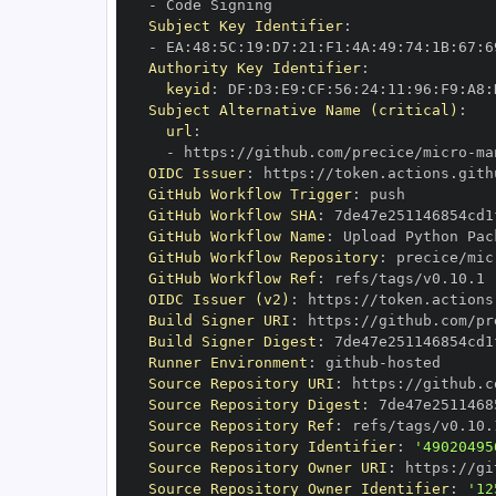
-
Subject Key Identifier
:
-
 EA
:
48
:
5C
:
19
:
D7
:
21
:
F1
:
4A
:
49
:
74
:
1B
:
67
:
6
Authority Key Identifier
:
keyid
:
 DF
:
D3
:
E9
:
CF
:
56
:
24
:
11
:
96
:
F9
:
A8
:
Subject Alternative Name (critical)
:
url
:
-
 https
:
//github.com/precice/micro
-
OIDC Issuer
:
 https
:
GitHub Workflow Trigger
:
GitHub Workflow SHA
:
GitHub Workflow Name
:
GitHub Workflow Repository
:
 precice/mic
GitHub Workflow Ref
:
OIDC Issuer (v2)
:
 https
:
Build Signer URI
:
 https
:
//github.com/pr
Build Signer Digest
:
Runner Environment
:
 github
-
Source Repository URI
:
 https
:
//github.c
Source Repository Digest
:
Source Repository Ref
:
Source Repository Identifier
:
'49020495
Source Repository Owner URI
:
 https
:
Source Repository Owner Identifier
:
'12