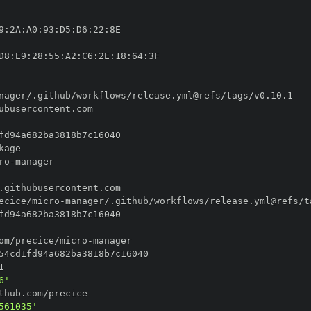
9
:
2A
:
A0
:
93
:
D5
:
D6
:
22
:
D8
:
E9
:
28
:
55
:
A2
:
C6
:
2E
:
18
:
64
:
ro
-
ecice/micro
-
om/precice/micro
-
6'
561035'