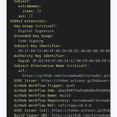
Subject
:
extraNames
:
items
:
{
}
asn
:
[
]
X509v3 extensions
:
Key Usage (critical)
:
-
Extended Key Usage
:
-
Subject Key Identifier
:
-
 95
:
17
:
E8
:
72
:
4D
:
3F
:
05
:
1D
:
DE
:
EC
:
AA
:
B2
:
BA
:
38
:
DE
:
3F
Authority Key Identifier
:
keyid
:
 DF
:
D3
:
E9
:
CF
:
56
:
24
:
11
:
96
:
F9
:
A8
:
D8
:
E9
:
28
:
5
Subject Alternative Name (critical)
:
url
:
-
 https
:
OIDC Issuer
:
 https
:
GitHub Workflow Trigger
:
GitHub Workflow SHA
:
GitHub Workflow Name
:
GitHub Workflow Repository
:
GitHub Workflow Ref
:
OIDC Issuer (v2)
:
 https
:
Build Signer URI
:
 https
: