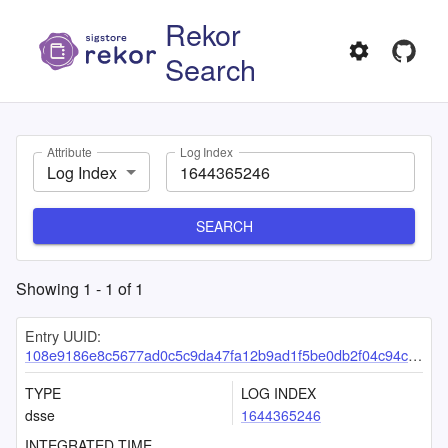
Rekor
Search
Attribute
Log Index
Log Index
SEARCH
Showing
1
-
1
of
1
Entry UUID:
108e9186e8c5677ad0c5c9da47fa12b9ad1f5be0db2f04c94cce7471dbad8a49000b088308c2f407
TYPE
LOG INDEX
dsse
1644365246
INTEGRATED TIME