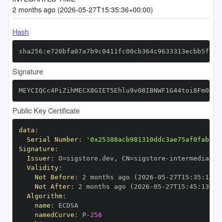
2 months ago (2026-05-27T15:35:36+00:00)
Hash
sha256:e720bfa07a7b9c0411fc00cb364c9633313ecbb5ff14
Signature
MEYCIQCc4PiZihMECX8GIET5Ehlu9v08IBNWF1G44toi8Fm08AI
Public Key Certificate
data
:
Serial Number
:
'0x25388acb981310ddc3ae75af0fab8dc
Signature
:
Issuer
:
 O=sigstore.dev
,
 CN=sigstore
-
Validity
:
Not Before
:
 2 months ago (2026
-
05
-
27T15
:
35
:
13+0
Not After
:
 2 months ago (2026
-
05
-
27T15
:
45
:
13+00
Algorithm
:
name
:
namedCurve
:
 P
-
256