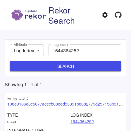
Rekor
Search
Attribute
Log Index
Log Index
SEARCH
Showing
1
-
1
of
1
Entry UUID:
108e9186e8c5677acecb08eed53391b8082779d257158b31f622064ff865142df2c71b56676b73c3
TYPE
LOG INDEX
dsse
1644364252
INTEGRATED TIME