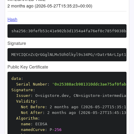
2 months ago (2026-05-27T15:35:23+00:00)
Hash
sha256:30fefb53c41e902b3d1354a4fa76ef0c785f9038b4ad
Signature
MEYCIQCnZcQrGGglNLMv5UhOlkyl9s34PG/rDatr9ArLIpt1iwI
Public Key Certificate
data
:
Serial Number
:
'0x25388acb981310ddc3ae75af0fab8dc
Signature
:
Issuer
:
 O=sigstore.dev
,
 CN=sigstore
-
Validity
:
Not Before
:
 2 months ago (2026
-
05
-
27T15
:
35
:
13+0
Not After
:
 2 months ago (2026
-
05
-
27T15
:
45
:
13+00
Algorithm
:
name
:
namedCurve
:
 P
-
256