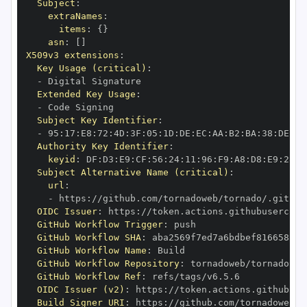
Subject
:
extraNames
:
items
:
{
}
asn
:
[
]
X509v3 extensions
:
Key Usage (critical)
:
-
Extended Key Usage
:
-
Subject Key Identifier
:
-
 95
:
17
:
E8
:
72
:
4D
:
3F
:
05
:
1D
:
DE
:
EC
:
AA
:
B2
:
BA
:
38
:
DE
:
3F
Authority Key Identifier
:
keyid
:
 DF
:
D3
:
E9
:
CF
:
56
:
24
:
11
:
96
:
F9
:
A8
:
D8
:
E9
:
28
:
5
Subject Alternative Name (critical)
:
url
:
-
 https
:
OIDC Issuer
:
 https
:
GitHub Workflow Trigger
:
GitHub Workflow SHA
:
GitHub Workflow Name
:
GitHub Workflow Repository
:
GitHub Workflow Ref
:
OIDC Issuer (v2)
:
 https
:
Build Signer URI
:
 https
: