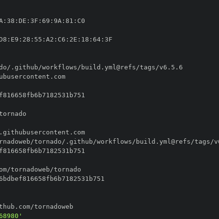
A
:
38
:
DE
:
3F
:
69
:
9A
:
81
:
D8
:
E9
:
28
:
55
:
A2
:
C6
:
2E
:
18
:
64
:
68980'