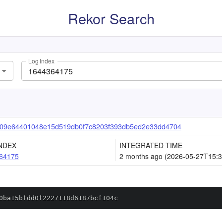
Rekor Search
Log Index
09e64401048e15d519db0f7c8203f393db5ed2e33dd4704
NDEX
INTEGRATED TIME
64175
2 months ago (2026-05-27T15:3
0ba15bfdd0f2227118d6187bcf104c