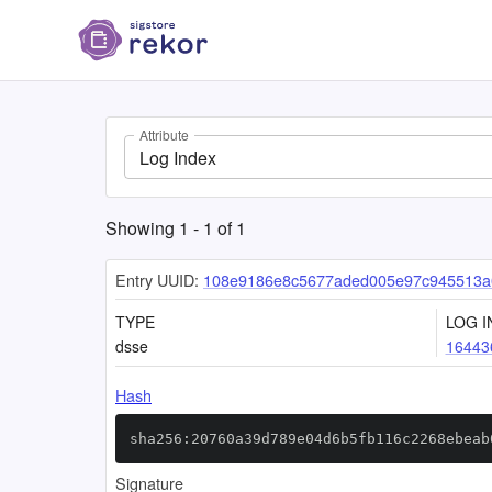
Attribute
Log Index
Showing
1
-
1
of
1
Entry UUID:
108e9186e8c5677aded005e97c945513a
TYPE
LOG I
dsse
16443
Hash
sha256:20760a39d789e04d6b5fb116c2268ebeab
Signature