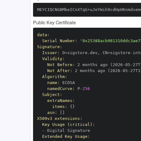
MEYCIQCNGBMbeICnXTqG+uJeYWih9cdHpHKnmdsem
Public Key Certificate
data
:
Serial Number
:
'0x25388acb981310ddc3ae7
Signature
:
Issuer
:
 O=sigstore.dev
,
 CN=sigstore
-
Validity
:
Not Before
:
 2 months ago (2026
-
05
-
27T
Not After
:
 2 months ago (2026
-
05
-
27T1
Algorithm
:
name
:
namedCurve
:
 P
-
256
Subject
:
extraNames
:
items
:
{
}
asn
:
[
]
X509v3 extensions
:
Key Usage (critical)
:
-
Extended Key Usage
: