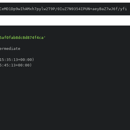
CeMD1Dp9wIhAMxh7pylw2T9P/0IuZ7N9354IPUN+aeyBaZ7wJ6f/yfi
5af0fab8dc8d874f4ca'
15
:
35
:
13+00
:
5
:
45
:
13+00
: