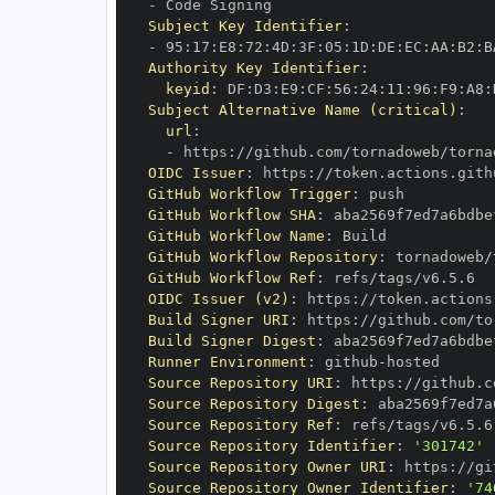
-
Subject Key Identifier
:
-
 95
:
17
:
E8
:
72
:
4D
:
3F
:
05
:
1D
:
DE
:
EC
:
AA
:
B2
:
B
Authority Key Identifier
:
keyid
:
 DF
:
D3
:
E9
:
CF
:
56
:
24
:
11
:
96
:
F9
:
A8
:
Subject Alternative Name (critical)
:
url
:
-
 https
:
OIDC Issuer
:
 https
:
GitHub Workflow Trigger
:
GitHub Workflow SHA
:
GitHub Workflow Name
:
GitHub Workflow Repository
:
GitHub Workflow Ref
:
OIDC Issuer (v2)
:
 https
:
Build Signer URI
:
 https
:
Build Signer Digest
:
Runner Environment
:
 github
-
Source Repository URI
:
 https
:
Source Repository Digest
:
Source Repository Ref
:
Source Repository Identifier
:
'301742'
Source Repository Owner URI
:
 https
:
Source Repository Owner Identifier
:
'74