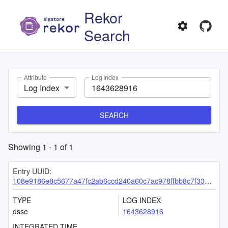
Rekor
Search
Attribute
Log Index
Log Index
SEARCH
Showing
1
-
1
of
1
Entry UUID:
108e9186e8c5677a47fc2ab6ccd240a60c7ac978ffbb8c7f3364d959515804b93ca566705494ec05
TYPE
LOG INDEX
dsse
1643628916
INTEGRATED TIME