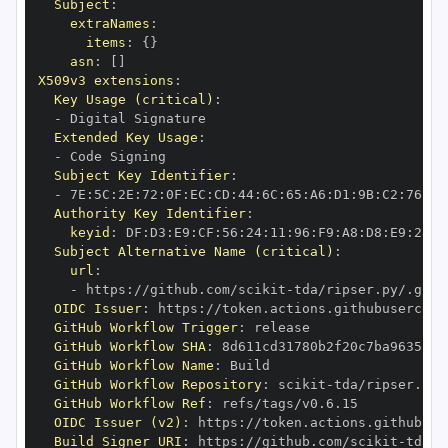
Subject
:
extraNames
:
items
:
{
}
asn
:
[
]
X509v3 extensions
:
Key Usage (critical)
:
-
Extended Key Usage
:
-
Subject Key Identifier
:
-
 7E
:
5C
:
2E
:
72
:
0F
:
EC
:
CD
:
44
:
6C
:
65
:
A6
:
D1
:
9B
:
C2
:
76
:
50
Authority Key Identifier
:
keyid
:
 DF
:
D3
:
E9
:
CF
:
56
:
24
:
11
:
96
:
F9
:
A8
:
D8
:
E9
:
28
:
5
Subject Alternative Name (critical)
:
url
:
-
 https
:
//github.com/scikit
-
OIDC Issuer
:
 https
:
GitHub Workflow Trigger
:
GitHub Workflow SHA
:
GitHub Workflow Name
:
GitHub Workflow Repository
:
 scikit
-
GitHub Workflow Ref
:
OIDC Issuer (v2)
:
 https
:
Build Signer URI
:
 https
:
//github.com/scikit
-