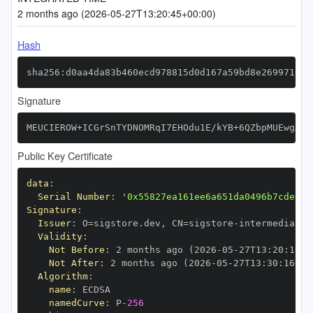
2 months ago (2026-05-27T13:20:45+00:00)
Hash
sha256:d0aa4da83b460ecd978815d0d167a59bd8e269971009
Signature
MEUCIEROW+ICGrSnTYDNOMRqI7EHOdu1E/kYB+6QZbpMUEwgAiE
Public Key Certificate
data
:
Serial Number
:
'0x55827ea161ee6a651da0496b7cde6fb
Signature
:
Issuer
:
 O=sigstore.dev
,
 CN=sigstore
-
Validity
:
Not Before
:
 2 months ago (2026
-
05
-
27T13
:
20
:
16+0
Not After
:
 2 months ago (2026
-
05
-
27T13
:
30
:
16+00
Algorithm
:
name
:
namedCurve
:
 P
-
256