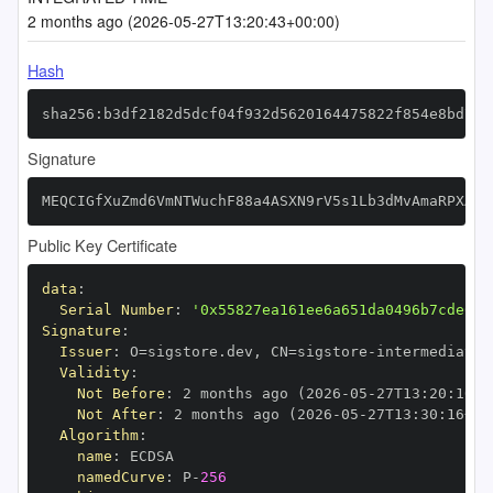
2 months ago (2026-05-27T13:20:43+00:00)
Hash
sha256:b3df2182d5dcf04f932d5620164475822f854e8bd724
Signature
MEQCIGfXuZmd6VmNTWuchF88a4ASXN9rV5s1Lb3dMvAmaRPXAiB
Public Key Certificate
data
:
Serial Number
:
'0x55827ea161ee6a651da0496b7cde6fb
Signature
:
Issuer
:
 O=sigstore.dev
,
 CN=sigstore
-
Validity
:
Not Before
:
 2 months ago (2026
-
05
-
27T13
:
20
:
16+0
Not After
:
 2 months ago (2026
-
05
-
27T13
:
30
:
16+00
Algorithm
:
name
:
namedCurve
:
 P
-
256