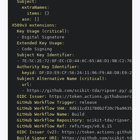
Subject
:
extraNames
:
items
:
{
}
asn
:
[
]
X509v3 extensions
:
Key Usage (critical)
:
-
Extended Key Usage
:
-
Subject Key Identifier
:
-
 7E
:
5C
:
2E
:
72
:
0F
:
EC
:
CD
:
44
:
6C
:
65
:
A6
:
D1
:
9B
:
C2
:
76
:
50
Authority Key Identifier
:
keyid
:
 DF
:
D3
:
E9
:
CF
:
56
:
24
:
11
:
96
:
F9
:
A8
:
D8
:
E9
:
28
:
5
Subject Alternative Name (critical)
:
url
:
-
 https
:
//github.com/scikit
-
OIDC Issuer
:
 https
:
GitHub Workflow Trigger
:
GitHub Workflow SHA
:
GitHub Workflow Name
:
GitHub Workflow Repository
:
 scikit
-
GitHub Workflow Ref
:
OIDC Issuer (v2)
:
 https
:
Build Signer URI
:
 https
:
//github.com/scikit
-