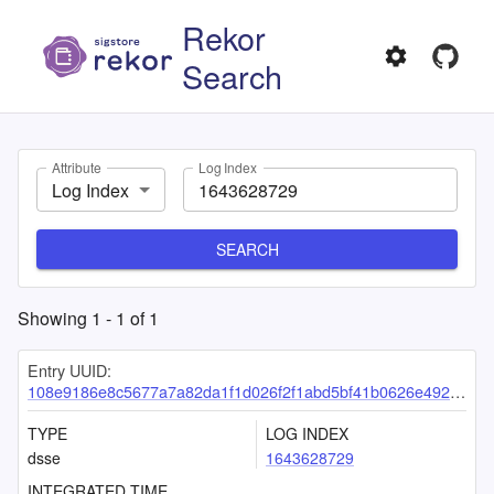
Rekor
Search
Attribute
Log Index
Log Index
SEARCH
Showing
1
-
1
of
1
Entry UUID:
108e9186e8c5677a7a82da1f1d026f2f1abd5bf41b0626e49296fb0b497997050897680f8ffdd2c7
TYPE
LOG INDEX
dsse
1643628729
INTEGRATED TIME