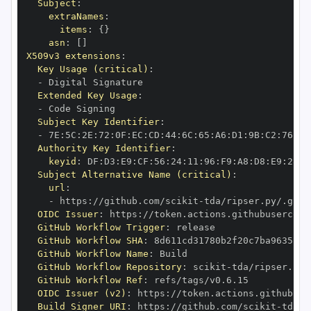
Subject
:
extraNames
:
items
:
{
}
asn
:
[
]
X509v3 extensions
:
Key Usage (critical)
:
-
Extended Key Usage
:
-
Subject Key Identifier
:
-
 7E
:
5C
:
2E
:
72
:
0F
:
EC
:
CD
:
44
:
6C
:
65
:
A6
:
D1
:
9B
:
C2
:
76
:
50
Authority Key Identifier
:
keyid
:
 DF
:
D3
:
E9
:
CF
:
56
:
24
:
11
:
96
:
F9
:
A8
:
D8
:
E9
:
28
:
5
Subject Alternative Name (critical)
:
url
:
-
 https
:
//github.com/scikit
-
OIDC Issuer
:
 https
:
GitHub Workflow Trigger
:
GitHub Workflow SHA
:
GitHub Workflow Name
:
GitHub Workflow Repository
:
 scikit
-
GitHub Workflow Ref
:
OIDC Issuer (v2)
:
 https
:
Build Signer URI
:
 https
:
//github.com/scikit
-