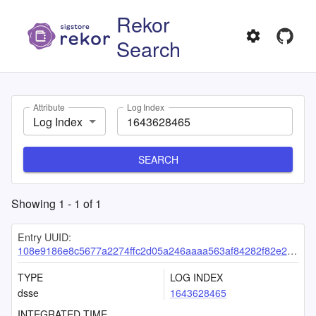
Rekor
Search
Attribute
Log Index
Log Index
SEARCH
Showing
1
-
1
of
1
Entry UUID:
108e9186e8c5677a2274ffc2d05a246aaaa563af84282f82e23966dd83137869f0fcee8efce66186
TYPE
LOG INDEX
dsse
1643628465
INTEGRATED TIME