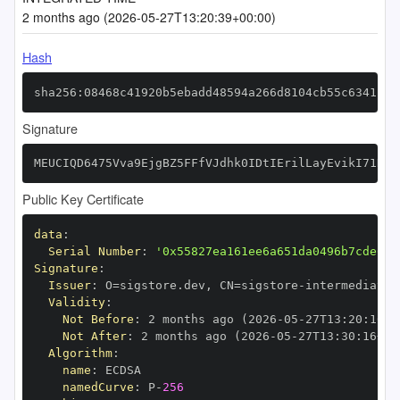
2 months ago (2026-05-27T13:20:39+00:00)
Hash
sha256:08468c41920b5ebadd48594a266d8104cb55c63411ec
Signature
MEUCIQD6475Vva9EjgBZ5FFfVJdhk0IDtIErilLayEvikI71DAI
Public Key Certificate
data
:
Serial Number
:
'0x55827ea161ee6a651da0496b7cde6fb
Signature
:
Issuer
:
 O=sigstore.dev
,
 CN=sigstore
-
Validity
:
Not Before
:
 2 months ago (2026
-
05
-
27T13
:
20
:
16+0
Not After
:
 2 months ago (2026
-
05
-
27T13
:
30
:
16+00
Algorithm
:
name
:
namedCurve
:
 P
-
256