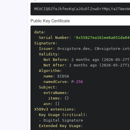
MEUCIQDZfeJkfmxKqCaJOzDlZnwDrYMpLYa2TWenW
Public Key Certificate
data
:
Serial Number
:
'0x55827ea161ee6a651da04
Signature
:
Issuer
:
 O=sigstore.dev
,
 CN=sigstore
-
Validity
:
Not Before
:
 2 months ago (2026
-
05
-
27T
Not After
:
 2 months ago (2026
-
05
-
27T1
Algorithm
:
name
:
namedCurve
:
 P
-
256
Subject
:
extraNames
:
items
:
{
}
asn
:
[
]
X509v3 extensions
:
Key Usage (critical)
:
-
Extended Key Usage
: