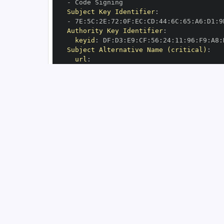
-
Subject Key Identifier
:
-
 7E
:
5C
:
2E
:
72
:
0F
:
EC
:
CD
:
44
:
6C
:
65
:
A6
:
D1
:
9
Authority Key Identifier
:
keyid
:
 DF
:
D3
:
E9
:
CF
:
56
:
24
:
11
:
96
:
F9
:
A8
:
Subject Alternative Name (critical)
:
url
:
-
 https
:
//github.com/scikit
-
OIDC Issuer
:
 https
:
GitHub Workflow Trigger
:
GitHub Workflow SHA
:
GitHub Workflow Name
:
GitHub Workflow Repository
:
 scikit
-
GitHub Workflow Ref
:
OIDC Issuer (v2)
:
 https
:
Build Signer URI
:
 https
:
//github.com/sc
Build Signer Digest
:
Runner Environment
:
 github
-
Source Repository URI
:
 https
:
//github.c
Source Repository Digest
:
Source Repository Ref
:
Source Repository Identifier
:
'96122448
Source Repository Owner URI
:
 https
:
//gi
Source Repository Owner Identifier
:
'41