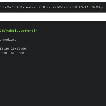
ChFwXw73gIgDvfewI77UcCxUJzwh9VT65trhdNtL0fkSzfApo9cVdg=
96b7cde6fbece44643f'
13
:
20
:
16+00
:
3
:
30
:
16+00
: