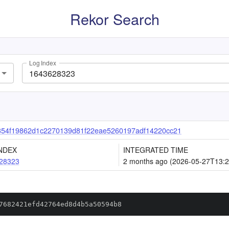
Rekor Search
Log Index
54f19862d1c2270139d81f22eae5260197adf14220cc21
NDEX
INTEGRATED TIME
28323
2 months ago (2026-05-27T13:2
7682421efd42764ed8d4b5a50594b8