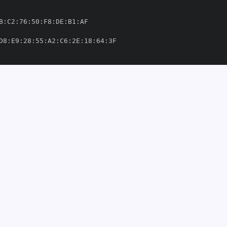
B
:
C2
:
76
:
50
:
F8
:
DE
:
B1
:
D8
:
E9
:
28
:
55
:
A2
:
C6
:
2E
:
18
:
64
:
ikit
-
om/scikit
-
'
thub.com/scikit
-
389769'