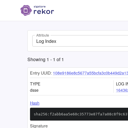
Attribute
Log Index
Showing
1
-
1
of
1
Entry UUID:
108e9186e8c5677a55bcfa3c0b449d2a13
TYPE
LOG I
dsse
16436
Hash
sha256:f2abb6aa5e60c35773e87fa7a08c8f9c63
Signature