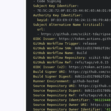
-
Subject Key Identifier
:
-
 7E
:
5C
:
2E
:
72
:
0F
:
EC
:
CD
:
44
:
6C
:
65
:
A6
:
D1
:
9
Authority Key Identifier
:
keyid
:
 DF
:
D3
:
E9
:
CF
:
56
:
24
:
11
:
96
:
F9
:
A8
:
Subject Alternative Name (critical)
:
url
:
-
 https
:
//github.com/scikit
-
OIDC Issuer
:
 https
:
GitHub Workflow Trigger
:
GitHub Workflow SHA
:
GitHub Workflow Name
:
GitHub Workflow Repository
:
 scikit
-
GitHub Workflow Ref
:
OIDC Issuer (v2)
:
 https
:
Build Signer URI
:
 https
:
//github.com/sc
Build Signer Digest
:
Runner Environment
:
 github
-
Source Repository URI
:
 https
:
//github.c
Source Repository Digest
:
Source Repository Ref
:
Source Repository Identifier
:
'96122448
Source Repository Owner URI
:
 https
:
//gi
Source Repository Owner Identifier
:
'41