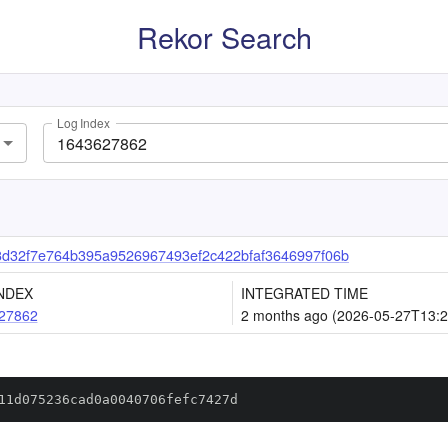
Rekor Search
Log Index
d32f7e764b395a9526967493ef2c422bfaf3646997f06b
NDEX
INTEGRATED TIME
27862
2 months ago (2026-05-27T13:2
11d075236cad0a0040706fefc7427d