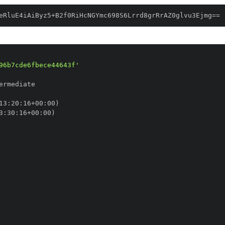
eRluE4iAiByz5+B2f0RiHcNGYmc698S6Lrrd8grRrAZ0glvu3Ejmg==
96b7cde6fbece44643f'
13
:
20
:
16+00
:
3
:
30
:
16+00
: