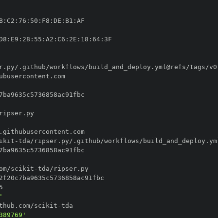
B
:
C2
:
76
:
50
:
F8
:
DE
:
B1
:
D8
:
E9
:
28
:
55
:
A2
:
C6
:
2E
:
18
:
64
:
ikit
-
om/scikit
-
'
thub.com/scikit
-
389769'