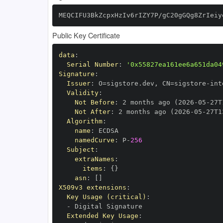
MEQCIFU3BkZcpxHzIv6rIZY7P/gC20gGQg8ZrIeiy
Public Key Certificate
data
:
Serial Number
:
'0x55827ea161ee6a651da04
Signature
:
Issuer
:
 O=sigstore.dev
,
 CN=sigstore
-
Validity
:
Not Before
:
 2 months ago (2026
-
05
-
27T
Not After
:
 2 months ago (2026
-
05
-
27T1
Algorithm
:
name
:
namedCurve
:
 P
-
256
Subject
:
extraNames
:
items
:
{
}
asn
:
[
]
X509v3 extensions
:
Key Usage (critical)
:
-
Extended Key Usage
: