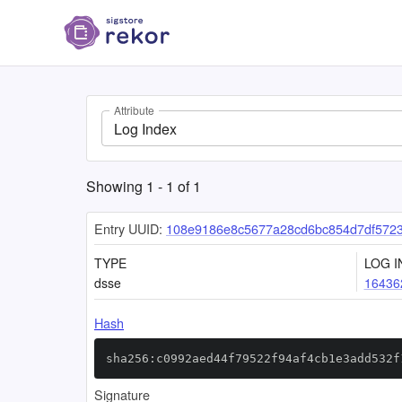
Attribute
Log Index
Showing
1
-
1
of
1
Entry UUID:
108e9186e8c5677a28cd6bc854d7df5723
TYPE
LOG I
dsse
16436
Hash
sha256:c0992aed44f79522f94af4cb1e3add532f
Signature