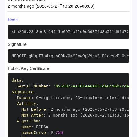
2 months ago (2026-05-27T13:20:26+00:00)
Hash
sha256:23f8be8f645f1b0974a41d0d6d374d8a511d64d72433
Signature
MEQCIFkgKmpT7a4iqooQ0K/0mMEnwDpV9cuRiPJaevvFu0seAiB
Public Key Certificate
data
:
Serial Number
:
'0x55827ea161ee6a651da0496b7cde6fb
Signature
:
Issuer
:
 O=sigstore.dev
,
 CN=sigstore
-
Validity
:
Not Before
:
 2 months ago (2026
-
05
-
27T13
:
20
:
16+0
Not After
:
 2 months ago (2026
-
05
-
27T13
:
30
:
16+00
Algorithm
:
name
:
namedCurve
:
 P
-
256