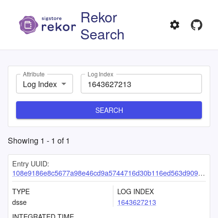
Rekor
Search
Attribute
Log Index
Log Index
SEARCH
Showing
1
-
1
of
1
Entry UUID:
108e9186e8c5677a98e46cd9a5744716d30b116ed563d90969095f327d751e520ba490c65f14908b
TYPE
LOG INDEX
dsse
1643627213
INTEGRATED TIME