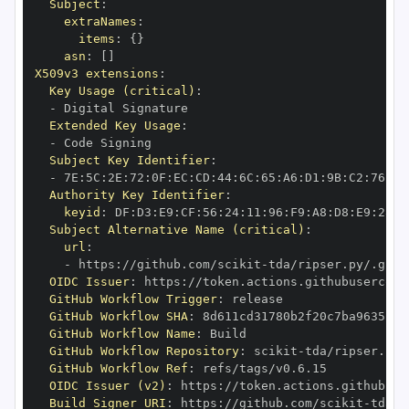
Subject
:
extraNames
:
items
:
{
}
asn
:
[
]
X509v3 extensions
:
Key Usage (critical)
:
-
Extended Key Usage
:
-
Subject Key Identifier
:
-
 7E
:
5C
:
2E
:
72
:
0F
:
EC
:
CD
:
44
:
6C
:
65
:
A6
:
D1
:
9B
:
C2
:
76
:
50
Authority Key Identifier
:
keyid
:
 DF
:
D3
:
E9
:
CF
:
56
:
24
:
11
:
96
:
F9
:
A8
:
D8
:
E9
:
28
:
5
Subject Alternative Name (critical)
:
url
:
-
 https
:
//github.com/scikit
-
OIDC Issuer
:
 https
:
GitHub Workflow Trigger
:
GitHub Workflow SHA
:
GitHub Workflow Name
:
GitHub Workflow Repository
:
 scikit
-
GitHub Workflow Ref
:
OIDC Issuer (v2)
:
 https
:
Build Signer URI
:
 https
:
//github.com/scikit
-