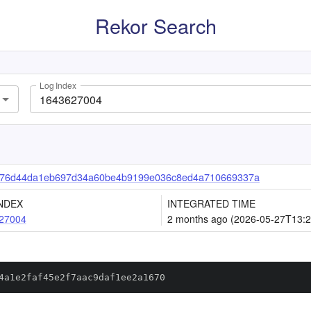
Rekor Search
Log Index
76d44da1eb697d34a60be4b9199e036c8ed4a710669337a
NDEX
INTEGRATED TIME
27004
2 months ago (2026-05-27T13:2
4a1e2faf45e2f7aac9daf1ee2a1670