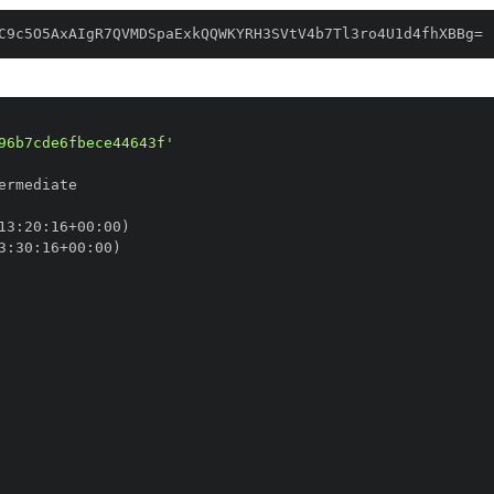
C9c5O5AxAIgR7QVMDSpaExkQQWKYRH3SVtV4b7Tl3ro4U1d4fhXBBg=
96b7cde6fbece44643f'
13
:
20
:
16+00
:
3
:
30
:
16+00
: