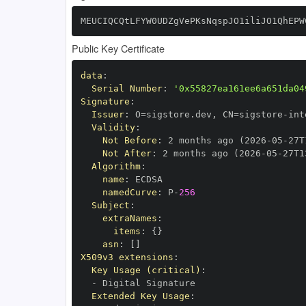
MEUCIQCQtLFYW0UDZgVePKsNqspJO1iliJO1QhEPW
Public Key Certificate
data
:
Serial Number
:
'0x55827ea161ee6a651da04
Signature
:
Issuer
:
 O=sigstore.dev
,
 CN=sigstore
-
Validity
:
Not Before
:
 2 months ago (2026
-
05
-
27T
Not After
:
 2 months ago (2026
-
05
-
27T1
Algorithm
:
name
:
namedCurve
:
 P
-
256
Subject
:
extraNames
:
items
:
{
}
asn
:
[
]
X509v3 extensions
:
Key Usage (critical)
:
-
Extended Key Usage
: