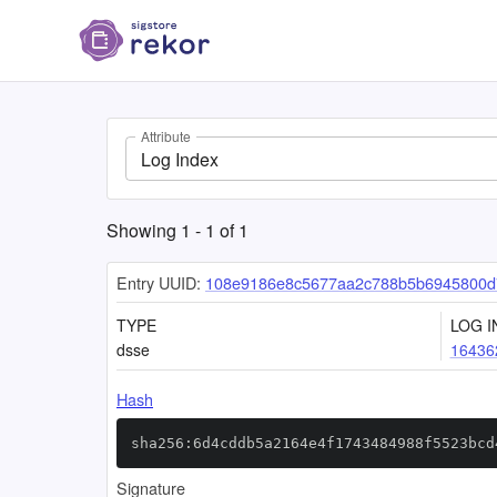
Attribute
Log Index
Showing
1
-
1
of
1
Entry UUID:
108e9186e8c5677aa2c788b5b6945800d
TYPE
LOG I
dsse
16436
Hash
sha256:6d4cddb5a2164e4f1743484988f5523bcd
Signature