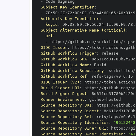
-
Subject Key Identifier
:
-
 7E
:
5C
:
2E
:
72
:
0F
:
EC
:
CD
:
44
:
6C
:
65
:
A6
:
D1
:
9
Authority Key Identifier
:
keyid
:
 DF
:
D3
:
E9
:
CF
:
56
:
24
:
11
:
96
:
F9
:
A8
:
Subject Alternative Name (critical)
:
url
:
-
 https
:
//github.com/scikit
-
OIDC Issuer
:
 https
:
GitHub Workflow Trigger
:
GitHub Workflow SHA
:
GitHub Workflow Name
:
GitHub Workflow Repository
:
 scikit
-
GitHub Workflow Ref
:
OIDC Issuer (v2)
:
 https
:
Build Signer URI
:
 https
:
//github.com/sc
Build Signer Digest
:
Runner Environment
:
 github
-
Source Repository URI
:
 https
:
//github.c
Source Repository Digest
:
Source Repository Ref
:
Source Repository Identifier
:
'96122448
Source Repository Owner URI
:
 https
:
//gi
Source Repository Owner Identifier
:
'41