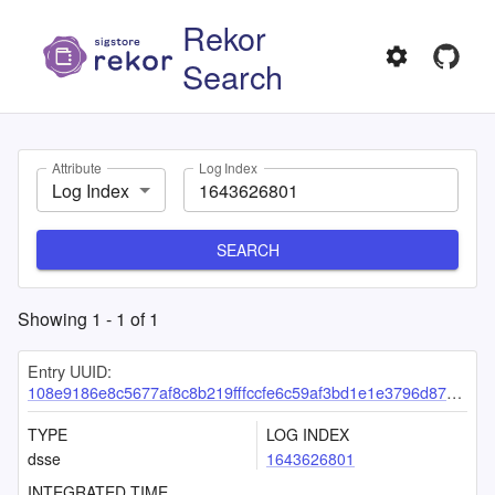
Rekor
Search
Attribute
Log Index
Log Index
SEARCH
Showing
1
-
1
of
1
Entry UUID:
108e9186e8c5677af8c8b219fffccfe6c59af3bd1e1e3796d870e9185708a426bc64b74843a0647d
TYPE
LOG INDEX
dsse
1643626801
INTEGRATED TIME