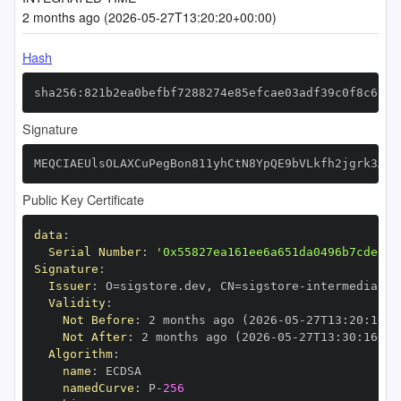
2 months ago (2026-05-27T13:20:20+00:00)
Hash
sha256:821b2ea0befbf7288274e85efcae03adf39c0f8c6187
Signature
MEQCIAEUlsOLAXCuPegBon811yhCtN8YpQE9bVLkfh2jgrk3AiB
Public Key Certificate
data
:
Serial Number
:
'0x55827ea161ee6a651da0496b7cde6fb
Signature
:
Issuer
:
 O=sigstore.dev
,
 CN=sigstore
-
Validity
:
Not Before
:
 2 months ago (2026
-
05
-
27T13
:
20
:
16+0
Not After
:
 2 months ago (2026
-
05
-
27T13
:
30
:
16+00
Algorithm
:
name
:
namedCurve
:
 P
-
256