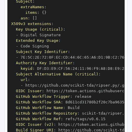
Subject
:
extraNames
:
items
:
{
}
asn
:
[
]
X509v3 extensions
:
Key Usage (critical)
:
-
Extended Key Usage
:
-
Subject Key Identifier
:
-
 7E
:
5C
:
2E
:
72
:
0F
:
EC
:
CD
:
44
:
6C
:
65
:
A6
:
D1
:
9B
:
C2
:
76
:
50
Authority Key Identifier
:
keyid
:
 DF
:
D3
:
E9
:
CF
:
56
:
24
:
11
:
96
:
F9
:
A8
:
D8
:
E9
:
28
:
5
Subject Alternative Name (critical)
:
url
:
-
 https
:
//github.com/scikit
-
OIDC Issuer
:
 https
:
GitHub Workflow Trigger
:
GitHub Workflow SHA
:
GitHub Workflow Name
:
GitHub Workflow Repository
:
 scikit
-
GitHub Workflow Ref
:
OIDC Issuer (v2)
:
 https
:
Build Signer URI
:
 https
:
//github.com/scikit
-