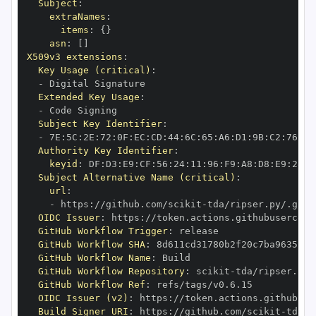
Subject
:
extraNames
:
items
:
{
}
asn
:
[
]
X509v3 extensions
:
Key Usage (critical)
:
-
Extended Key Usage
:
-
Subject Key Identifier
:
-
 7E
:
5C
:
2E
:
72
:
0F
:
EC
:
CD
:
44
:
6C
:
65
:
A6
:
D1
:
9B
:
C2
:
76
:
50
Authority Key Identifier
:
keyid
:
 DF
:
D3
:
E9
:
CF
:
56
:
24
:
11
:
96
:
F9
:
A8
:
D8
:
E9
:
28
:
5
Subject Alternative Name (critical)
:
url
:
-
 https
:
//github.com/scikit
-
OIDC Issuer
:
 https
:
GitHub Workflow Trigger
:
GitHub Workflow SHA
:
GitHub Workflow Name
:
GitHub Workflow Repository
:
 scikit
-
GitHub Workflow Ref
:
OIDC Issuer (v2)
:
 https
:
Build Signer URI
:
 https
:
//github.com/scikit
-