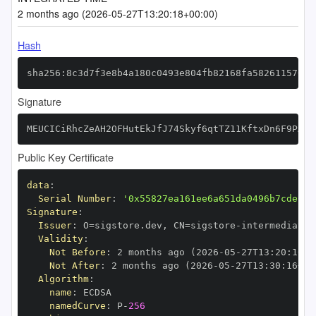
2 months ago (2026-05-27T13:20:18+00:00)
Hash
sha256:8c3d7f3e8b4a180c0493e804fb82168fa582611570b7
Signature
MEUCICiRhcZeAH2OFHutEkJfJ74Skyf6qtTZ11KftxDn6F9PAiE
Public Key Certificate
data
:
Serial Number
:
'0x55827ea161ee6a651da0496b7cde6fb
Signature
:
Issuer
:
 O=sigstore.dev
,
 CN=sigstore
-
Validity
:
Not Before
:
 2 months ago (2026
-
05
-
27T13
:
20
:
16+0
Not After
:
 2 months ago (2026
-
05
-
27T13
:
30
:
16+00
Algorithm
:
name
:
namedCurve
:
 P
-
256