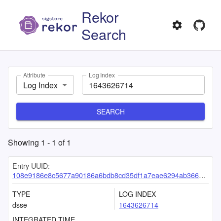
Rekor
Search
Attribute
Log Index
Log Index
SEARCH
Showing
1
-
1
of
1
Entry UUID:
108e9186e8c5677a90186a6bdb8cd35df1a7eae6294ab366e4499cdcb25188372645b7ad9f9d7772
TYPE
LOG INDEX
dsse
1643626714
INTEGRATED TIME