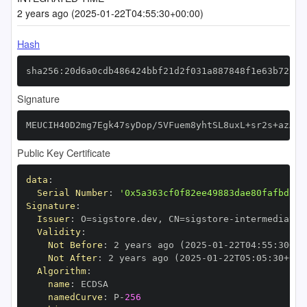
2 years ago (2025-01-22T04:55:30+00:00)
Hash
sha256:20d6a0cdb486424bbf21d2f031a887848f1e63b72fab
Signature
MEUCIH40D2mg7Egk47syDop/5VFuem8yhtSL8uxL+sr2s+azAiE
Public Key Certificate
data
:
Serial Number
:
'0x5a363cf0f82ee49883dae80fafbd3ad
Signature
:
Issuer
:
 O=sigstore.dev
,
 CN=sigstore
-
Validity
:
Not Before
:
 2 years ago (2025
-
01
-
22T04
:
55
:
30+00
Not After
:
 2 years ago (2025
-
01
-
22T05
:
05
:
30+00
:
Algorithm
:
name
:
namedCurve
:
 P
-
256