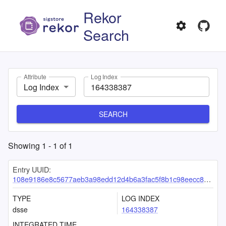
Rekor
Search
Attribute
Log Index
Log Index
SEARCH
Showing
1
-
1
of
1
Entry UUID:
108e9186e8c5677aeb3a98edd12d4b6a3fac5f8b1c98eecc8b4edb0d0871f638ce933aca6292728d
TYPE
LOG INDEX
dsse
164338387
INTEGRATED TIME