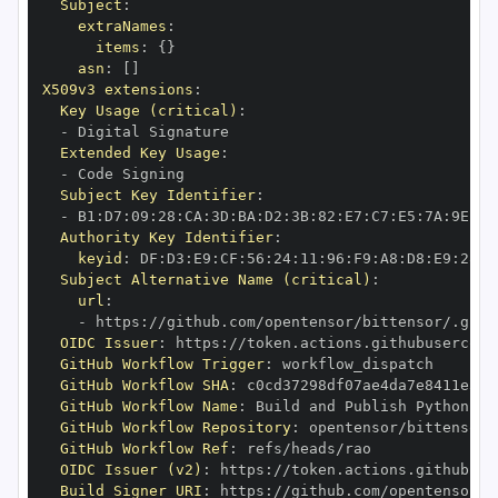
Subject
:
extraNames
:
items
:
{
}
asn
:
[
]
X509v3 extensions
:
Key Usage (critical)
:
-
Extended Key Usage
:
-
Subject Key Identifier
:
-
 B1
:
D7
:
09
:
28
:
CA
:
3D
:
BA
:
D2
:
3B
:
82
:
E7
:
C7
:
E5
:
7A
:
9E
:
E2
Authority Key Identifier
:
keyid
:
 DF
:
D3
:
E9
:
CF
:
56
:
24
:
11
:
96
:
F9
:
A8
:
D8
:
E9
:
28
:
5
Subject Alternative Name (critical)
:
url
:
-
 https
:
OIDC Issuer
:
 https
:
GitHub Workflow Trigger
:
GitHub Workflow SHA
:
GitHub Workflow Name
:
GitHub Workflow Repository
:
GitHub Workflow Ref
:
OIDC Issuer (v2)
:
 https
:
Build Signer URI
:
 https
: