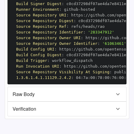
Build Signer Digest
:
Runner Environment
:
 github
-
Source Repository URI
:
 https
:
Source Repository Digest
:
Source Repository Ref
:
Source Repository Identifier
:
'283347912'
Source Repository Owner URI
:
 https
:
Source Repository Owner Identifier
:
'61063461'
Build Config URI
:
 https
:
Build Config Digest
:
Build Trigger
:
Run Invocation URI
:
 https
:
Source Repository Visibility At Signing
:
1.3.6.1.4.1.11129.2.4.2
:
 04
:
7a
:
00
:
78
:
00
:
76
:
00
:
dd
:
Raw Body
Verification