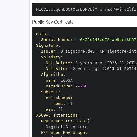
MEQCIBo5qCnEBCtOZrEONVEiMrorsaX+WVimv2lfi
Public Key Certificate
data
:
Serial Number
:
'0x52e148ed724ab8acf8b67
Signature
:
Issuer
:
 O=sigstore.dev
,
 CN=sigstore
-
Validity
:
Not Before
:
 2 years ago (2025
-
01
-
20T1
Not After
:
 2 years ago (2025
-
01
-
20T14
Algorithm
:
name
:
namedCurve
:
 P
-
256
Subject
:
extraNames
:
items
:
{
}
asn
:
[
]
X509v3 extensions
:
Key Usage (critical)
:
-
Extended Key Usage
: