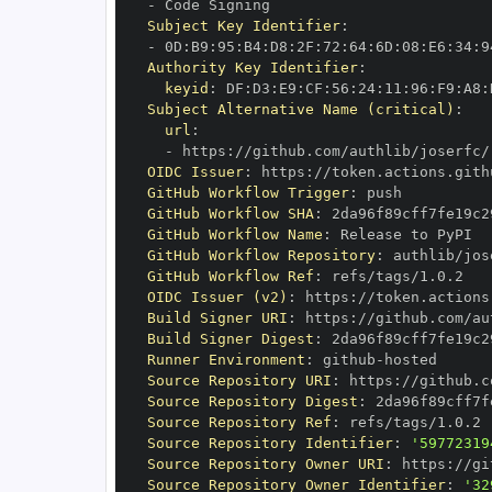
-
Subject Key Identifier
:
-
 0D
:
B9
:
95
:
B4
:
D8
:
2F
:
72
:
64
:
6D
:
08
:
E6
:
34
:
9
Authority Key Identifier
:
keyid
:
 DF
:
D3
:
E9
:
CF
:
56
:
24
:
11
:
96
:
F9
:
A8
:
Subject Alternative Name (critical)
:
url
:
-
 https
:
OIDC Issuer
:
 https
:
GitHub Workflow Trigger
:
GitHub Workflow SHA
:
GitHub Workflow Name
:
GitHub Workflow Repository
:
GitHub Workflow Ref
:
OIDC Issuer (v2)
:
 https
:
Build Signer URI
:
 https
:
Build Signer Digest
:
Runner Environment
:
 github
-
Source Repository URI
:
 https
:
Source Repository Digest
:
Source Repository Ref
:
Source Repository Identifier
:
'59772319
Source Repository Owner URI
:
 https
:
Source Repository Owner Identifier
:
'32