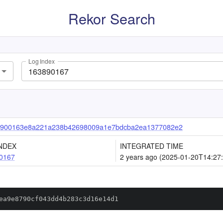
Rekor Search
Log Index
2900163e8a221a238b42698009a1e7bdcba2ea1377082e2
NDEX
INTEGRATED TIME
0167
2 years ago (2025-01-20T14:27
ea9e8790cf043dd4b283c3d16e14d1