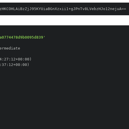
zHKCOHLAiBzZjJ95KYUiaBGnXzxii1+gJPnTv8LVebzHJo12nejuA==
a0774478d9b0095d839'
4
:
27
:
12+00
:
:
37
:
12+00
: