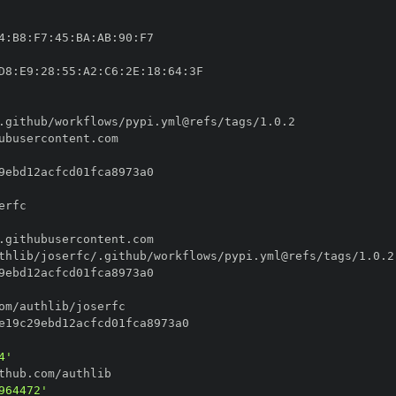
4
:
B8
:
F7
:
45
:
BA
:
AB
:
90
:
D8
:
E9
:
28
:
55
:
A2
:
C6
:
2E
:
18
:
64
:
4'
964472'