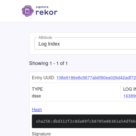
Attribute
Log Index
Showing
1
-
1
of
1
Entry UUID:
108e9186e8c5677ab6f90ea026d42adf7
TYPE
LOG I
dsse
16389
Hash
sha256:dbd312f2c8da89fcb8705e86361a54df66
Signature