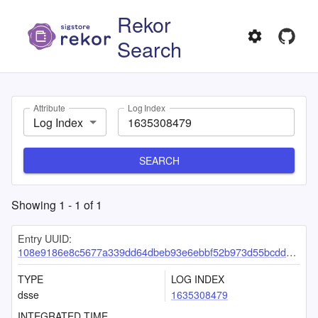
Rekor
Search
Attribute
Log Index
Log Index
SEARCH
Showing
1
-
1
of
1
Entry UUID:
108e9186e8c5677a339dd64dbeb93e6ebbf52b973d55bcddec75589391ad7bef8f86df3476d4fb72
TYPE
LOG INDEX
dsse
1635308479
INTEGRATED TIME