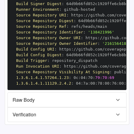
Build Signer Digest
:
Runner Environment
:
 github
-
Source Repository URI
:
 https
:
Source Repository Digest
:
Source Repository Ref
:
Source Repository Identifier
:
'138421996'
Source Repository Owner URI
:
 https
:
Source Repository Owner Identifier
:
'216156418'
Build Config URI
:
 https
:
Build Config Digest
:
Build Trigger
:
Run Invocation URI
:
 https
:
Source Repository Visibility At Signing
:
1.3.6.1.4.1.57264.1.23
:
 0c
:
04
:
70
:
79:70:69
1.3.6.1.4.1.11129.2.4.2
:
 04
:
7a
:
00
:
78
:
00
:
76
:
00
:
dd
:
Raw Body
Verification