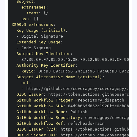
Subject
:
extraNames
:
items
:
{
}
asn
:
[
]
X509v3 extensions
:
Key Usage (critical)
:
-
Extended Key Usage
:
-
Subject Key Identifier
:
-
 37
:
39
:
6F
:
F7
:
85
:
2D
:
45
:
0B
:
79
:
12
:
69
:
06
:
01
:
CF
:
90
:
70
Authority Key Identifier
:
keyid
:
 DF
:
D3
:
E9
:
CF
:
56
:
24
:
11
:
96
:
F9
:
A8
:
D8
:
E9
:
28
:
5
Subject Alternative Name (critical)
:
url
:
-
 https
:
OIDC Issuer
:
 https
:
GitHub Workflow Trigger
:
GitHub Workflow SHA
:
GitHub Workflow Name
:
GitHub Workflow Repository
:
GitHub Workflow Ref
:
OIDC Issuer (v2)
:
 https
:
Build Signer URI
:
 https
: