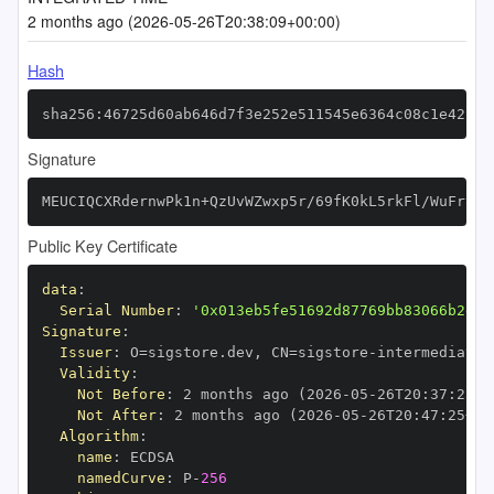
2 months ago (2026-05-26T20:38:09+00:00)
Hash
sha256:46725d60ab646d7f3e252e511545e6364c08c1e422a0
Signature
MEUCIQCXRdernwPk1n+QzUvWZwxp5r/69fK0kL5rkFl/WuFrvwI
Public Key Certificate
data
:
Serial Number
:
'0x013eb5fe51692d87769bb83066b2e65
Signature
:
Issuer
:
 O=sigstore.dev
,
 CN=sigstore
-
Validity
:
Not Before
:
 2 months ago (2026
-
05
-
26T20
:
37
:
25+0
Not After
:
 2 months ago (2026
-
05
-
26T20
:
47
:
25+00
Algorithm
:
name
:
namedCurve
:
 P
-
256