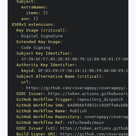
Subject
:
extraNames
:
items
:
{
}
asn
:
[
]
X509v3 extensions
:
Key Usage (critical)
:
-
Extended Key Usage
:
-
Subject Key Identifier
:
-
 37
:
39
:
6F
:
F7
:
85
:
2D
:
45
:
0B
:
79
:
12
:
69
:
06
:
01
:
CF
:
90
:
70
Authority Key Identifier
:
keyid
:
 DF
:
D3
:
E9
:
CF
:
56
:
24
:
11
:
96
:
F9
:
A8
:
D8
:
E9
:
28
:
5
Subject Alternative Name (critical)
:
url
:
-
 https
:
OIDC Issuer
:
 https
:
GitHub Workflow Trigger
:
GitHub Workflow SHA
:
GitHub Workflow Name
:
GitHub Workflow Repository
:
GitHub Workflow Ref
:
OIDC Issuer (v2)
:
 https
:
Build Signer URI
:
 https
: