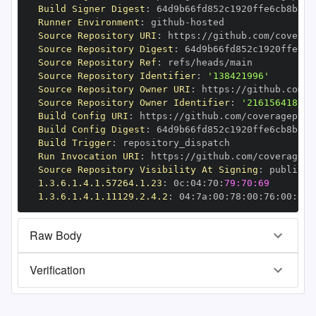
Build Signer Digest
:
Runner Environment
:
 github
-
Source Repository URI
:
 https
:
Source Repository Digest
:
Source Repository Ref
:
Source Repository Identifier
:
'138421996'
Source Repository Owner URI
:
 https
:
Source Repository Owner Identifier
:
'216156418'
Build Config URI
:
 https
:
Build Config Digest
:
Build Trigger
:
Run Invocation URI
:
 https
:
Source Repository Visibility At Signing
:
1.3.6.1.4.1.57264.1.23
:
 0c
:
04
:
70
:
79:70:69
1.3.6.1.4.1.11129.2.4.2
:
 04
:
7a
:
00
:
78
:
00
:
76
:
00
:
dd
:
Raw Body
Verification