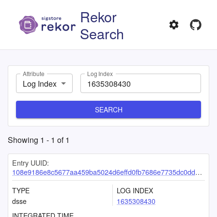
Rekor
Search
Attribute
Log Index
Log Index
SEARCH
Showing
1
-
1
of
1
Entry UUID:
108e9186e8c5677aa459ba5024d6effd0fb7686e7735dc0ddc00efada2560ee0e84565a3d6a50ae7
TYPE
LOG INDEX
dsse
1635308430
INTEGRATED TIME