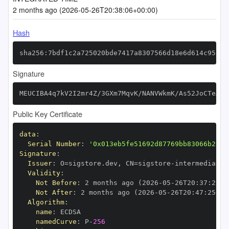
2 months ago (2026-05-26T20:38:06+00:00)
Hash
sha256:7bdf1c2a725020bde7417a8307566d18e6d614c95255
Signature
MEUCIBA4q7kV2I2mr4Z/3GXm7MqvK/NANVWkmK/As52JoCTeAiE
Public Key Certificate
data
:
Serial Number
:
'0x013eb5fe51692d87769bb83066b2e65
Signature
:
Issuer
:
 O=sigstore.dev
,
 CN=sigstore
-
Validity
:
Not Before
:
 2 months ago (2026
-
05
-
26T20
:
37
:
25+0
Not After
:
 2 months ago (2026
-
05
-
26T20
:
47
:
25+00
Algorithm
:
name
:
namedCurve
:
 P
-
256