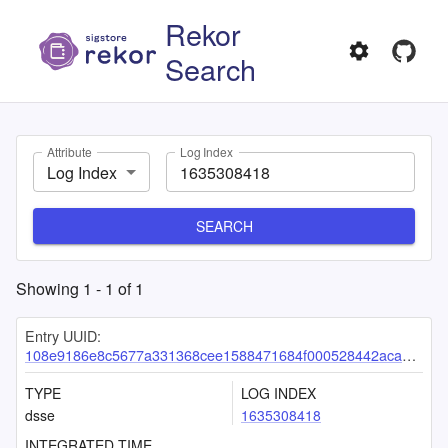
Rekor
Search
Attribute
Log Index
Log Index
SEARCH
Showing
1
-
1
of
1
Entry UUID:
108e9186e8c5677a331368cee1588471684f000528442acab64e0ab5bbdf659d03e37e6ef2c349e1
TYPE
LOG INDEX
dsse
1635308418
INTEGRATED TIME