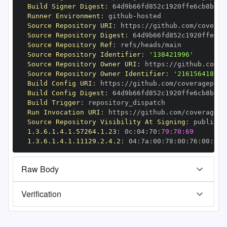
Build Signer Digest
:
Runner Environment
:
 github
-
Source Repository URI
:
 https
:
Source Repository Digest
:
Source Repository Ref
:
Source Repository Identifier
:
'138421996'
Source Repository Owner URI
:
 https
:
Source Repository Owner Identifier
:
'216156418'
Build Config URI
:
 https
:
Build Config Digest
:
Build Trigger
:
Run Invocation URI
:
 https
:
Source Repository Visibility At Signing
:
1.3.6.1.4.1.57264.1.23
:
 0c
:
04
:
70
:
79:70:69
1.3.6.1.4.1.11129.2.4.2
:
 04
:
7a
:
00
:
78
:
00
:
76
:
00
:
dd
:
Raw Body
Verification