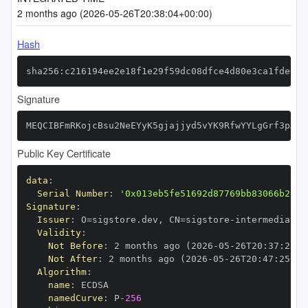
2 months ago (2026-05-26T20:38:04+00:00)
Hash
sha256:c216194ee2e18f1e29f59dc08dfce4d80e3ca1fdedf3
Signature
MEQCIBFmRKojcBsu2NeEYyK5gjajjyd5vYK9RfwYYLgGrf3pAiA
Public Key Certificate
data
:
Serial Number
:
'0x013eb5fe51692d87769bb83066b2e65
Signature
:
Issuer
:
 O=sigstore.dev
,
 CN=sigstore
-
Validity
:
Not Before
:
 2 months ago (2026
-
05
-
26T20
:
37
:
25+0
Not After
:
 2 months ago (2026
-
05
-
26T20
:
47
:
25+00
Algorithm
:
name
:
namedCurve
:
 P
-
256