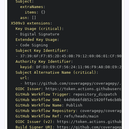
Subject
:
extraNames
:
items
:
{
}
asn
:
[
]
X509v3 extensions
:
Key Usage (critical)
:
-
Extended Key Usage
:
-
Subject Key Identifier
:
-
 37
:
39
:
6F
:
F7
:
85
:
2D
:
45
:
0B
:
79
:
12
:
69
:
06
:
01
:
CF
:
90
:
70
Authority Key Identifier
:
keyid
:
 DF
:
D3
:
E9
:
CF
:
56
:
24
:
11
:
96
:
F9
:
A8
:
D8
:
E9
:
28
:
5
Subject Alternative Name (critical)
:
url
:
-
 https
:
OIDC Issuer
:
 https
:
GitHub Workflow Trigger
:
GitHub Workflow SHA
:
GitHub Workflow Name
:
GitHub Workflow Repository
:
GitHub Workflow Ref
:
OIDC Issuer (v2)
:
 https
:
Build Signer URI
:
 https
: