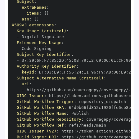
Subject
:
extraNames
:
items
:
{
}
asn
:
[
]
X509v3 extensions
:
Key Usage (critical)
:
-
Extended Key Usage
:
-
Subject Key Identifier
:
-
 37
:
39
:
6F
:
F7
:
85
:
2D
:
45
:
0B
:
79
:
12
:
69
:
06
:
01
:
CF
:
90
:
70
Authority Key Identifier
:
keyid
:
 DF
:
D3
:
E9
:
CF
:
56
:
24
:
11
:
96
:
F9
:
A8
:
D8
:
E9
:
28
:
5
Subject Alternative Name (critical)
:
url
:
-
 https
:
OIDC Issuer
:
 https
:
GitHub Workflow Trigger
:
GitHub Workflow SHA
:
GitHub Workflow Name
:
GitHub Workflow Repository
:
GitHub Workflow Ref
:
OIDC Issuer (v2)
:
 https
:
Build Signer URI
:
 https
: