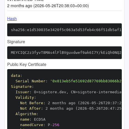
2 months ago (2026-05-26T20:38:03+00:00)
Hash
sha256:e1d530035e3420f5c063a5d53feb4c66f51db5af1a05
Signature
MEYCIQC2z3fyvT8MAs4lFlBVguvdwef9ak6I7Y/kEiQh0NQ24wI
Public Key Certificate
data
:
Serial Number
:
'0x013eb5fe51692d87769bb83066b2e65
Signature
:
Issuer
:
 O=sigstore.dev
,
 CN=sigstore
-
Validity
:
Not Before
:
 2 months ago (2026
-
05
-
26T20
:
37
:
25+0
Not After
:
 2 months ago (2026
-
05
-
26T20
:
47
:
25+00
Algorithm
:
name
:
namedCurve
:
 P
-
256