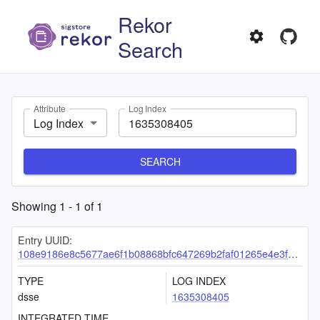
Rekor
Search
Attribute
Log Index
Log Index
SEARCH
Showing
1
-
1
of
1
Entry UUID:
108e9186e8c5677ae6f1b08868bfc647269b2faf01265e4e3f54cd6902dab2ed10d87497ec496f0b
TYPE
LOG INDEX
dsse
1635308405
INTEGRATED TIME