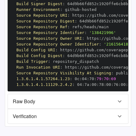
Build Signer Digest
:
Runner Environment
:
 github
-
Source Repository URI
:
 https
:
Source Repository Digest
:
Source Repository Ref
:
Source Repository Identifier
:
'138421996'
Source Repository Owner URI
:
 https
:
Source Repository Owner Identifier
:
'216156418'
Build Config URI
:
 https
:
Build Config Digest
:
Build Trigger
:
Run Invocation URI
:
 https
:
Source Repository Visibility At Signing
:
1.3.6.1.4.1.57264.1.23
:
 0c
:
04
:
70
:
79:70:69
1.3.6.1.4.1.11129.2.4.2
:
 04
:
7a
:
00
:
78
:
00
:
76
:
00
:
dd
:
Raw Body
Verification