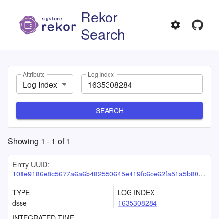
Rekor
Search
Attribute
Log Index
Log Index
SEARCH
Showing
1
-
1
of
1
Entry UUID:
108e9186e8c5677a6a6b482550645e419fc6ce62fa51a5b80e21b22d140c25545a7bdf1ac5df8df4
TYPE
LOG INDEX
dsse
1635308284
INTEGRATED TIME