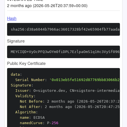
2 months ago (2026-05-26T20:37:59+00:00)
Hash
sha256:d38a6044b7966ac36017328bf42e65904fb77aada86a
Signature
MEYCIQD+VyOcPFQ3wOYm0fiDPL7EzlpaOmS1q1Hc3VySf096hAI
Public Key Certificate
data
:
Serial Number
:
'0x013eb5fe51692d87769bb83066b2e65
Signature
:
Issuer
:
 O=sigstore.dev
,
 CN=sigstore
-
Validity
:
Not Before
:
 2 months ago (2026
-
05
-
26T20
:
37
:
25+0
Not After
:
 2 months ago (2026
-
05
-
26T20
:
47
:
25+00
Algorithm
:
name
:
namedCurve
:
 P
-
256