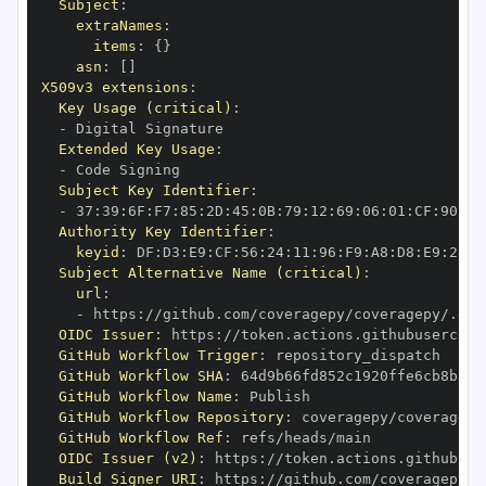
Subject
:
extraNames
:
items
:
{
}
asn
:
[
]
X509v3 extensions
:
Key Usage (critical)
:
-
Extended Key Usage
:
-
Subject Key Identifier
:
-
 37
:
39
:
6F
:
F7
:
85
:
2D
:
45
:
0B
:
79
:
12
:
69
:
06
:
01
:
CF
:
90
:
70
Authority Key Identifier
:
keyid
:
 DF
:
D3
:
E9
:
CF
:
56
:
24
:
11
:
96
:
F9
:
A8
:
D8
:
E9
:
28
:
5
Subject Alternative Name (critical)
:
url
:
-
 https
:
OIDC Issuer
:
 https
:
GitHub Workflow Trigger
:
GitHub Workflow SHA
:
GitHub Workflow Name
:
GitHub Workflow Repository
:
GitHub Workflow Ref
:
OIDC Issuer (v2)
:
 https
:
Build Signer URI
:
 https
: