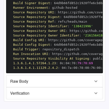
Build Signer Digest
:
Runner Environment
:
 github
-
Source Repository URI
:
 https
:
Source Repository Digest
:
Source Repository Ref
:
Source Repository Identifier
:
'138421996'
Source Repository Owner URI
:
 https
:
Source Repository Owner Identifier
:
'216156418'
Build Config URI
:
 https
:
Build Config Digest
:
Build Trigger
:
Run Invocation URI
:
 https
:
Source Repository Visibility At Signing
:
1.3.6.1.4.1.57264.1.23
:
 0c
:
04
:
70
:
79:70:69
1.3.6.1.4.1.11129.2.4.2
:
 04
:
7a
:
00
:
78
:
00
:
76
:
00
:
dd
:
Raw Body
Verification