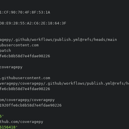
1
:
CF
:
90
:
70
:
4F
:
8F
:
53
:
D8
:
E9
:
28
:
55
:
A2
:
C6
:
2E
:
18
:
64
:
6'
6156418'