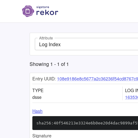
Attribute
Log Index
Showing
1
-
1
of
1
Entry UUID:
108e9186e8c5677a2c36236f54cd8767c9
TYPE
LOG I
dsse
16353
Hash
sha256:40f546213e3324e6b0ee20d4dac9899af5
Signature