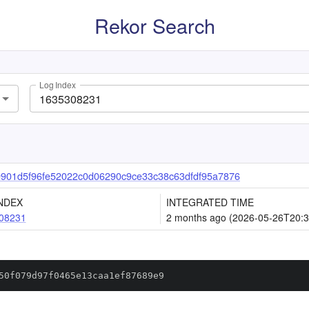
Rekor Search
Log Index
901d5f96fe52022c0d06290c9ce33c38c63dfdf95a7876
NDEX
INTEGRATED TIME
08231
2 months ago (2026-05-26T20:3
50f079d97f0465e13caa1ef87689e9