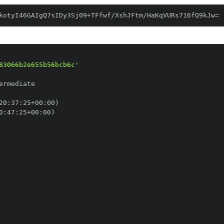
kotyI46GAIgQ7sIDy3Sj09+TFfwf/XshJFtm/HaKqVURs716fQ9kJw=
83066b2e655b56bcb6c'
20
:
37
:
25+00
:
0
:
47
:
25+00
: