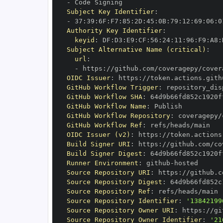
-
Subject Key Identifier
:
-
 37
:
39
:
6F
:
F7
:
85
:
2D
:
45
:
0B
:
79
:
12
:
69
:
06
:
0
Authority Key Identifier
:
keyid
:
 DF
:
D3
:
E9
:
CF
:
56
:
24
:
11
:
96
:
F9
:
A8
:
Subject Alternative Name (critical)
:
url
:
-
 https
:
OIDC Issuer
:
 https
:
GitHub Workflow Trigger
:
GitHub Workflow SHA
:
GitHub Workflow Name
:
GitHub Workflow Repository
:
GitHub Workflow Ref
:
OIDC Issuer (v2)
:
 https
:
Build Signer URI
:
 https
:
Build Signer Digest
:
Runner Environment
:
 github
-
Source Repository URI
:
 https
:
Source Repository Digest
:
Source Repository Ref
:
Source Repository Identifier
:
'13842199
Source Repository Owner URI
:
 https
:
Source Repository Owner Identifier
:
'21