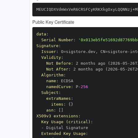
MEUCIQDXVdmWxVeR6CRSFCyKRKXkgOxyLQQNNzj+M
Public Key Certificate
data
:
Serial Number
:
'0x013eb5fe51692d87769bb
Signature
:
Issuer
:
 O=sigstore.dev
,
 CN=sigstore
-
Validity
:
Not Before
:
 2 months ago (2026
-
05
-
26T
Not After
:
 2 months ago (2026
-
05
-
26T2
Algorithm
:
name
:
namedCurve
:
 P
-
256
Subject
:
extraNames
:
items
:
{
}
asn
:
[
]
X509v3 extensions
:
Key Usage (critical)
:
-
Extended Key Usage
: