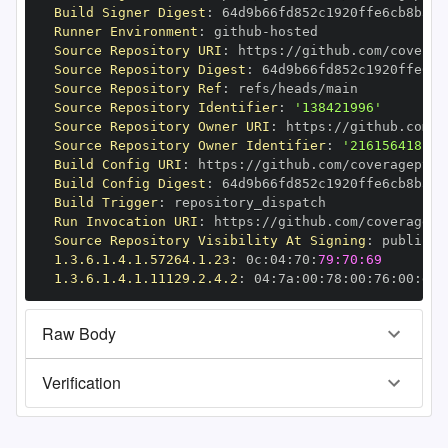
Build Signer Digest
:
Runner Environment
:
 github
-
Source Repository URI
:
 https
:
Source Repository Digest
:
Source Repository Ref
:
Source Repository Identifier
:
'138421996'
Source Repository Owner URI
:
 https
:
Source Repository Owner Identifier
:
'216156418'
Build Config URI
:
 https
:
Build Config Digest
:
Build Trigger
:
Run Invocation URI
:
 https
:
Source Repository Visibility At Signing
:
1.3.6.1.4.1.57264.1.23
:
 0c
:
04
:
70
:
79:70:69
1.3.6.1.4.1.11129.2.4.2
:
 04
:
7a
:
00
:
78
:
00
:
76
:
00
:
dd
:
Raw Body
Verification