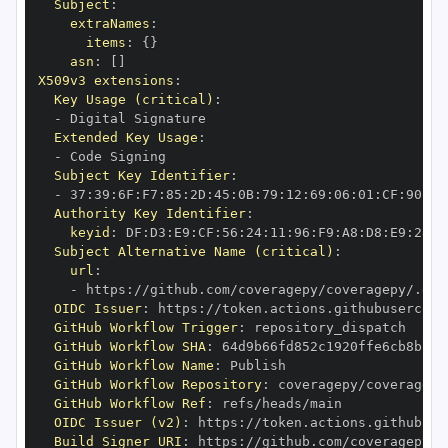
Subject
:
extraNames
:
items
:
{
}
asn
:
[
]
X509v3 extensions
:
Key Usage (critical)
:
-
Extended Key Usage
:
-
Subject Key Identifier
:
-
 37
:
39
:
6F
:
F7
:
85
:
2D
:
45
:
0B
:
79
:
12
:
69
:
06
:
01
:
CF
:
90
:
70
Authority Key Identifier
:
keyid
:
 DF
:
D3
:
E9
:
CF
:
56
:
24
:
11
:
96
:
F9
:
A8
:
D8
:
E9
:
28
:
5
Subject Alternative Name (critical)
:
url
:
-
 https
:
OIDC Issuer
:
 https
:
GitHub Workflow Trigger
:
GitHub Workflow SHA
:
GitHub Workflow Name
:
GitHub Workflow Repository
:
GitHub Workflow Ref
:
OIDC Issuer (v2)
:
 https
:
Build Signer URI
:
 https
: