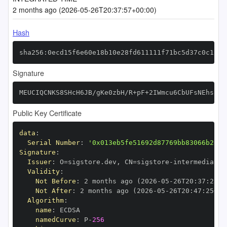
2 months ago (2026-05-26T20:37:57+00:00)
Hash
sha256:0ecd15f6e60e18b10e28fd611111f71bc5d37c0c1281
Signature
MEUCIQCNKS8SHcH6JB/gKe0zbH/R+pF+2IWmcu6CbUFsNEhs7gI
Public Key Certificate
data
:
Serial Number
:
'0x013eb5fe51692d87769bb83066b2e65
Signature
:
Issuer
:
 O=sigstore.dev
,
 CN=sigstore
-
Validity
:
Not Before
:
 2 months ago (2026
-
05
-
26T20
:
37
:
25+0
Not After
:
 2 months ago (2026
-
05
-
26T20
:
47
:
25+00
Algorithm
:
name
:
namedCurve
:
 P
-
256