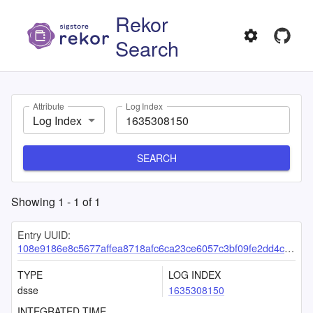
Rekor
Search
Attribute
Log Index
Log Index
SEARCH
Showing
1
-
1
of
1
Entry UUID:
108e9186e8c5677affea8718afc6ca23ce6057c3bf09fe2dd4c7331f5f97a292eacda8984251d6e1
TYPE
LOG INDEX
dsse
1635308150
INTEGRATED TIME