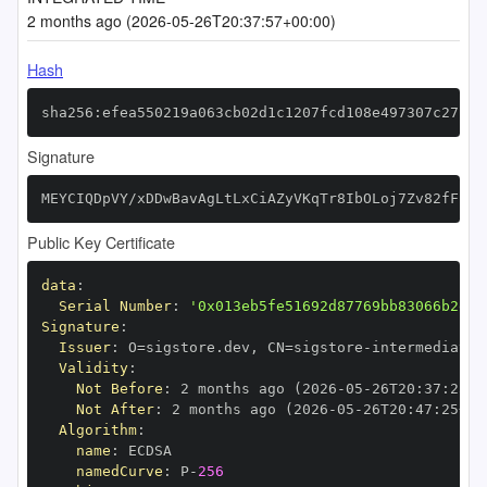
2 months ago (2026-05-26T20:37:57+00:00)
Hash
sha256:efea550219a063cb02d1c1207fcd108e497307c2711b
Signature
MEYCIQDpVY/xDDwBavAgLtLxCiAZyVKqTr8IbOLoj7Zv82fFpgI
Public Key Certificate
data
:
Serial Number
:
'0x013eb5fe51692d87769bb83066b2e65
Signature
:
Issuer
:
 O=sigstore.dev
,
 CN=sigstore
-
Validity
:
Not Before
:
 2 months ago (2026
-
05
-
26T20
:
37
:
25+0
Not After
:
 2 months ago (2026
-
05
-
26T20
:
47
:
25+00
Algorithm
:
name
:
namedCurve
:
 P
-
256