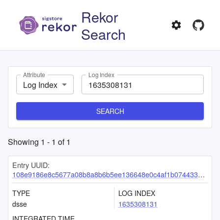
Rekor
Search
Attribute
Log Index
Log Index
SEARCH
Showing
1
-
1
of
1
Entry UUID:
108e9186e8c5677a08b8a8b6b5ee136648e0c4af1b074433e76d3b28069d42358d6017ce14446faf
TYPE
LOG INDEX
dsse
1635308131
INTEGRATED TIME