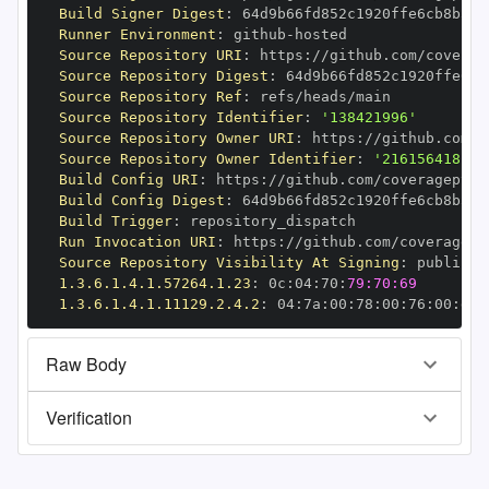
Build Signer Digest
:
Runner Environment
:
 github
-
Source Repository URI
:
 https
:
Source Repository Digest
:
Source Repository Ref
:
Source Repository Identifier
:
'138421996'
Source Repository Owner URI
:
 https
:
Source Repository Owner Identifier
:
'216156418'
Build Config URI
:
 https
:
Build Config Digest
:
Build Trigger
:
Run Invocation URI
:
 https
:
Source Repository Visibility At Signing
:
1.3.6.1.4.1.57264.1.23
:
 0c
:
04
:
70
:
79:70:69
1.3.6.1.4.1.11129.2.4.2
:
 04
:
7a
:
00
:
78
:
00
:
76
:
00
:
dd
:
Raw Body
Verification