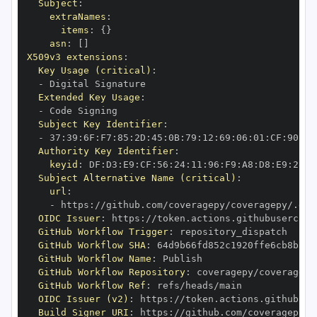
Subject
:
extraNames
:
items
:
{
}
asn
:
[
]
X509v3 extensions
:
Key Usage (critical)
:
-
Extended Key Usage
:
-
Subject Key Identifier
:
-
 37
:
39
:
6F
:
F7
:
85
:
2D
:
45
:
0B
:
79
:
12
:
69
:
06
:
01
:
CF
:
90
:
70
Authority Key Identifier
:
keyid
:
 DF
:
D3
:
E9
:
CF
:
56
:
24
:
11
:
96
:
F9
:
A8
:
D8
:
E9
:
28
:
5
Subject Alternative Name (critical)
:
url
:
-
 https
:
OIDC Issuer
:
 https
:
GitHub Workflow Trigger
:
GitHub Workflow SHA
:
GitHub Workflow Name
:
GitHub Workflow Repository
:
GitHub Workflow Ref
:
OIDC Issuer (v2)
:
 https
:
Build Signer URI
:
 https
: