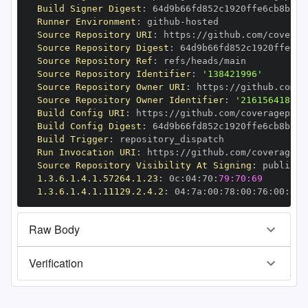
Build Signer Digest
:
Runner Environment
:
 github
-
Source Repository URI
:
 https
:
Source Repository Digest
:
Source Repository Ref
:
Source Repository Identifier
:
'138421996'
Source Repository Owner URI
:
 https
:
Source Repository Owner Identifier
:
'216156418'
Build Config URI
:
 https
:
Build Config Digest
:
Build Trigger
:
Run Invocation URI
:
 https
:
Source Repository Visibility At Signing
:
1.3.6.1.4.1.57264.1.23
:
 0c
:
04
:
70
:
79:70:69
1.3.6.1.4.1.11129.2.4.2
:
 04
:
7a
:
00
:
78
:
00
:
76
:
00
:
dd
:
Raw Body
Verification