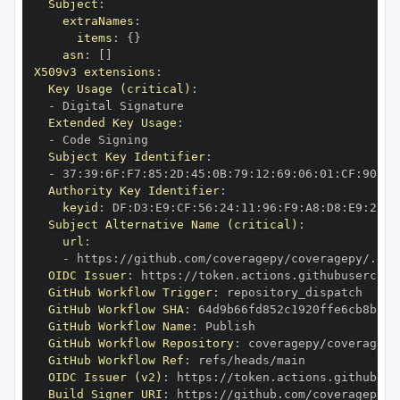
Subject
:
extraNames
:
items
:
{
}
asn
:
[
]
X509v3 extensions
:
Key Usage (critical)
:
-
Extended Key Usage
:
-
Subject Key Identifier
:
-
 37
:
39
:
6F
:
F7
:
85
:
2D
:
45
:
0B
:
79
:
12
:
69
:
06
:
01
:
CF
:
90
:
70
Authority Key Identifier
:
keyid
:
 DF
:
D3
:
E9
:
CF
:
56
:
24
:
11
:
96
:
F9
:
A8
:
D8
:
E9
:
28
:
5
Subject Alternative Name (critical)
:
url
:
-
 https
:
OIDC Issuer
:
 https
:
GitHub Workflow Trigger
:
GitHub Workflow SHA
:
GitHub Workflow Name
:
GitHub Workflow Repository
:
GitHub Workflow Ref
:
OIDC Issuer (v2)
:
 https
:
Build Signer URI
:
 https
: