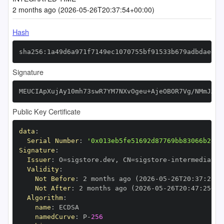
2 months ago (2026-05-26T20:37:54+00:00)
Hash
sha256:1a49d6a971f7149ec1070755bf91533b679adbdaeed5
Signature
MEUCIApXujAy10mh73swR7YM7NXvOgeu+AjeOBOR7Vg/NMmJAiE
Public Key Certificate
data
:
Serial Number
:
'0x013eb5fe51692d87769bb83066b2e65
Signature
:
Issuer
:
 O=sigstore.dev
,
 CN=sigstore
-
Validity
:
Not Before
:
 2 months ago (2026
-
05
-
26T20
:
37
:
25+0
Not After
:
 2 months ago (2026
-
05
-
26T20
:
47
:
25+00
Algorithm
:
name
:
namedCurve
:
 P
-
256