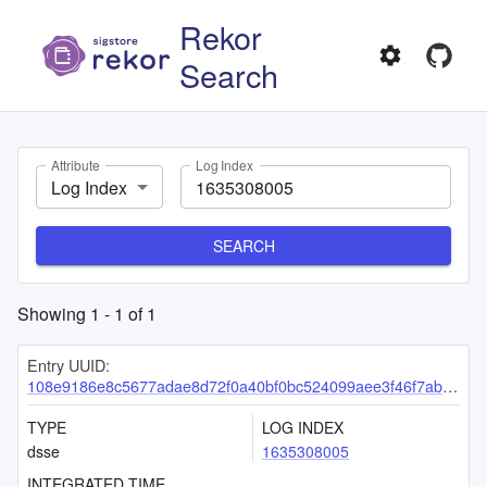
Rekor
Search
Attribute
Log Index
Log Index
SEARCH
Showing
1
-
1
of
1
Entry UUID:
108e9186e8c5677adae8d72f0a40bf0bc524099aee3f46f7ab918ad7a2c306ed44d466fd3a31eff5
TYPE
LOG INDEX
dsse
1635308005
INTEGRATED TIME